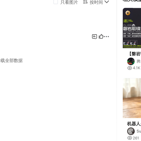
【磐岩
磐岩机
腾
（可搭

4.1K
机器人
Su

261