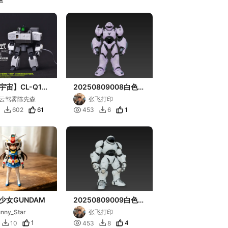
宇宙】CL-Q1S
20250809008白色机
甲前锋式试验型
甲
云驾雾陈先森
张飞打印
载小智AI）
61

1
602
453
6


少女GUNDAM
20250809009白色机
甲
nny_Star
张飞打印
1

4
10
453
8

