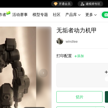

开通会员

建模师专区
作者
活动赛事
模型专题
社区
产品库
更多


无垢者动力机甲
windlee
打印配置
添加


切片