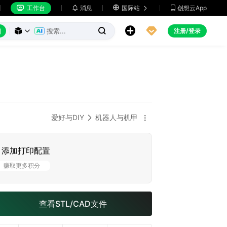
工作台
消息

国际站
创想云App







注册/登录



爱好与DIY
机器人与机甲


添加打印配置
赚取更多积分
查看STL/CAD文件