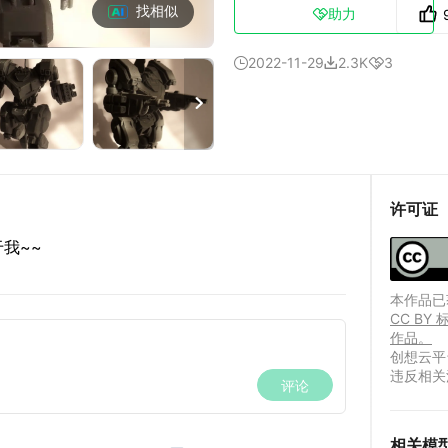
找相似
助力

2022-11-29
2.3K
3




许可证
我~~
本作品已获
CC B
作品。
创想云平
违反相关
相关模