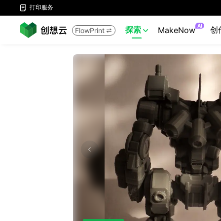
打印服务

AI
探索
创
MakeNow
FlowPrint

