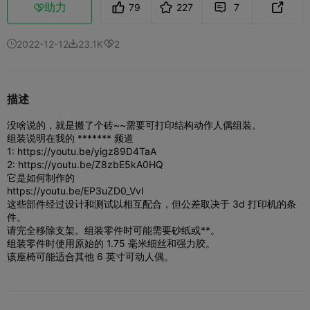
助力
79
227
7



2022-12-12
23.1K
2



描述
没啥说的，就是搬了个砖~~
需要可打印结构动作人偶组装。
组装说明在我的 ******* 频道
1: https://youtu.be/yigz89D4TaA
2: https://youtu.be/Z8zbE5kA0HQ
它是如何制作的
https://youtu.be/EP3uZD0_VvI
这些部件经过设计和测试以相互配合，但公差取决于 3d 打印机的条
件。
请完全移除支架。组装零件时可能需要砂纸或**。
组装零件时使用原始的 1.75 毫米细丝和强力胶。
该座椅可能适合其他 6 英寸可动人偶。