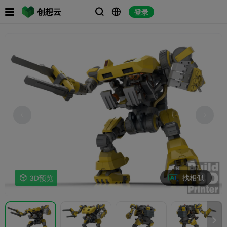

创想云
登录



找相似

3D预览
