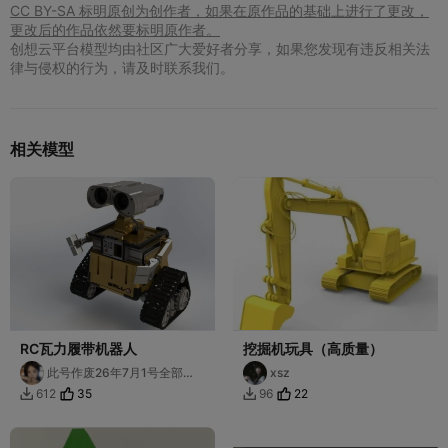
CC BY-SA 标明原创为创作者，如果在原作品的基础上进行了更改，
更改后的作品依然要标明原作者。
创想云平台模型均由社区广大爱好者分享，如果您发现有违反相关法
律与侵权的行为，请及时联系我们。
相关模型
RC瓦力履带机器人
挖掘机玩具（高质量）
此号作废26年7月1号全部模
xsz
型将下架
35
22
612
96

