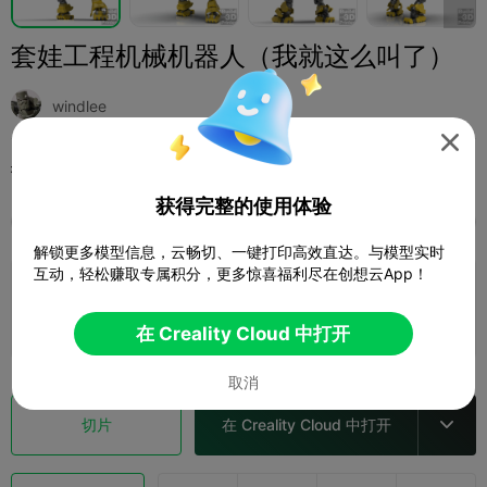
套娃工程机械机器人（我就这么叫了）
windlee

打印配置 (1)
添加
爱好与DIY
机器人与机甲



获得完整的使用体验
全部
K2 Plus
K2 Pro
Ender-3 V3 Mega
K2
解锁更多模型信息，云畅切、一键打印高效直达。与模型实时
互动，轻松赚取专属积分，更多惊喜福利尽在创想云App！
0.2mm layer, 2 walls, 15% infill
13 盘
1d 11h
636.90g



在 Creality Cloud 中打开
取消
切片
在 Creality Cloud 中打开
