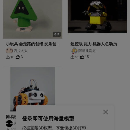
G
I
F
小玩具 会走路的创维 发条创
遥控版 瓦力 机器人总动员
维同人作品
西片太太
阿哥扎马尾
3
15
10
91



简易机器人（中文版）
登录即可使用海量模型
天天不迟到
挖掘宝藏3D模型、享受便捷3D打印！
45
370
