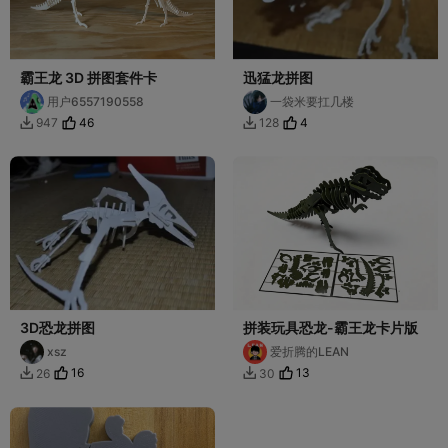
霸王龙 3D 拼图套件卡
迅猛龙拼图
用户6557190558
一袋米要扛几楼
46
4
947
128


3D恐龙拼图
拼装玩具恐龙-霸王龙卡片版
xsz
爱折腾的LEAN
16
13
26
30

