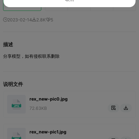
助力
87
123
1



2023-02-14
2.8K
5



描述
分享模型，如有侵权联系删除
说明文件
rex_new-pic0.jpg
72.63KB


rex_new-pic1.jpg