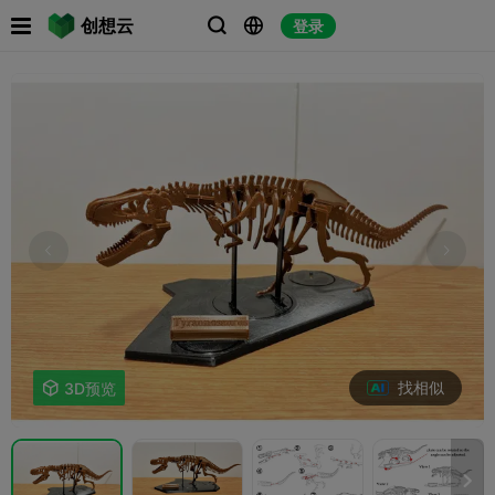

创想云
登录



找相似

3D预览
