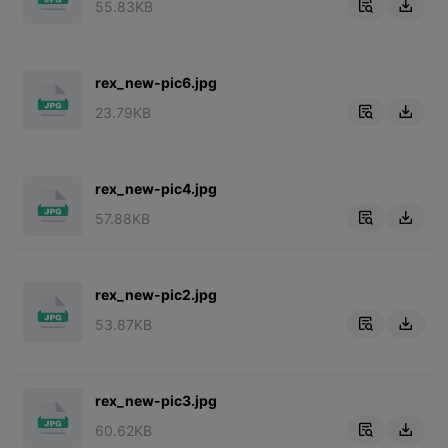
55.83KB


rex_new-pic6.jpg
23.79KB


rex_new-pic4.jpg
57.88KB


rex_new-pic2.jpg
53.87KB


rex_new-pic3.jpg
60.62KB

