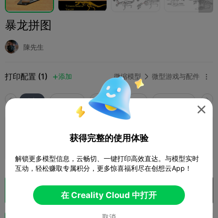
暴龙拼图
陳先生
打印配置 (1)
添加
微缩模型
微型游戏与配件



全部
K2 Plus
K2 Pro
K2
SPARKX i7
Crea

0.2mm layer, 2 walls, 15% infill
获得完整的使用体验
13 盘
11h 23m
164.46g



解锁更多模型信息，云畅切、一键打印高效直达。与模型实时
互动，轻松赚取专属积分，更多惊喜福利尽在创想云App！
切片
在 Creality Cloud 中打开

在 Creality Cloud 中打开
取消