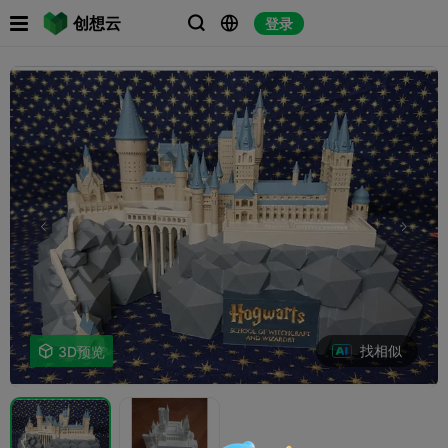

创想云
登录



找相似

3D预览