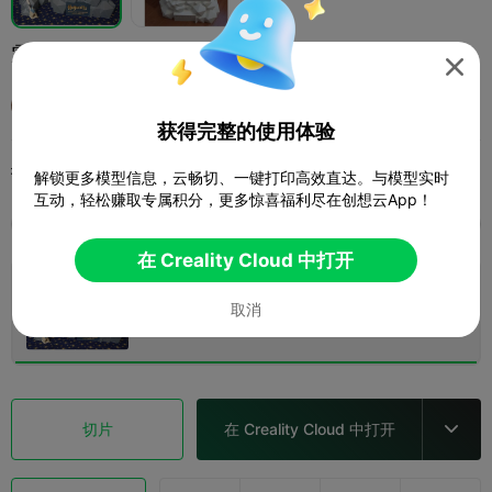
霍格沃兹城堡

陳先生
获得完整的使用体验
打印配置 (1)
添加
玩具与游戏
其他


解锁更多模型信息，云畅切、一键打印高效直达。与模型实时

互动，轻松赚取专属积分，更多惊喜福利尽在创想云App！
全部
K2 Plus
K2 Pro
Ender-3 V3 Mega
K2
在 Creality Cloud 中打开
0.2mm layer, 2 walls, 15% infill
取消
4 盘
1d 13h
946.51g



切片
在 Creality Cloud 中打开
