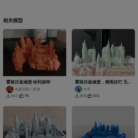
相关模型
霍格沃兹城堡 哈利波特
霍格沃兹城堡，精美好打 无支
撑 手机一键打印
大师兄和二师弟
大手
76
103
842
858

