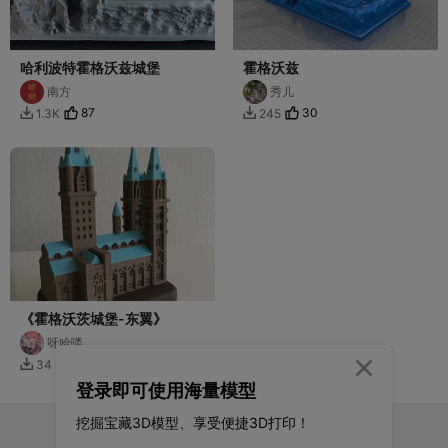
哈利波特霍格沃兹城堡
霍格沃兹
南方
秀儿
87
30
1.3K
245


《霍格沃茨城堡-东翼》
呀哈喽
6
34


登录即可使用海量模型
挖掘宝藏3D模型、享受便捷3D打印！