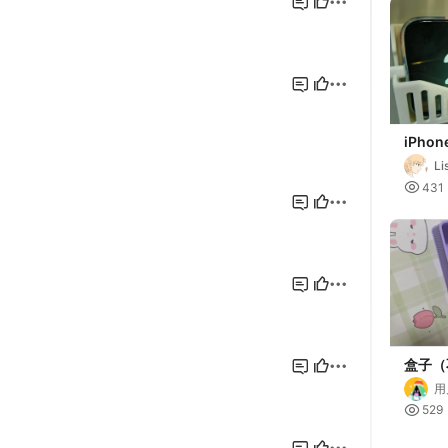
iPho
慵懒的
Li
的手机

431
盒子（
必备
用

529