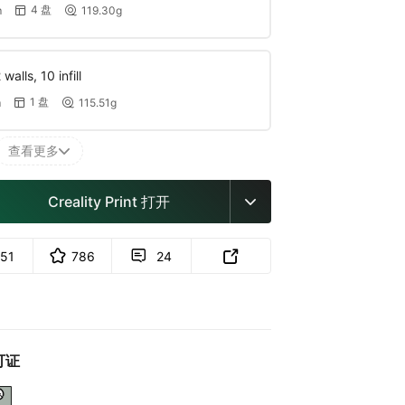
4 盘
m
119.30g


walls, 10 infill
1 盘
m
115.51g


查看更多

Creality Print 打开

151
786
24


可证