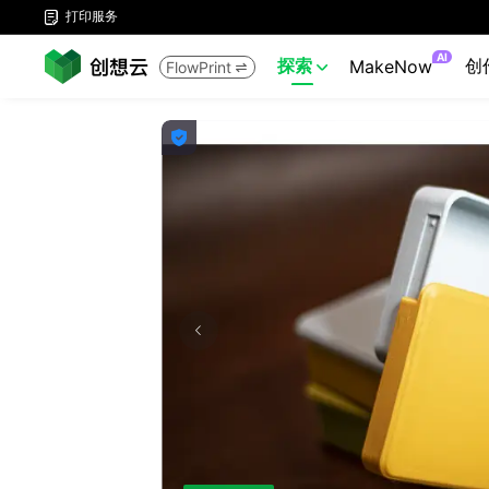
打印服务

AI
探索
创
MakeNow
FlowPrint


