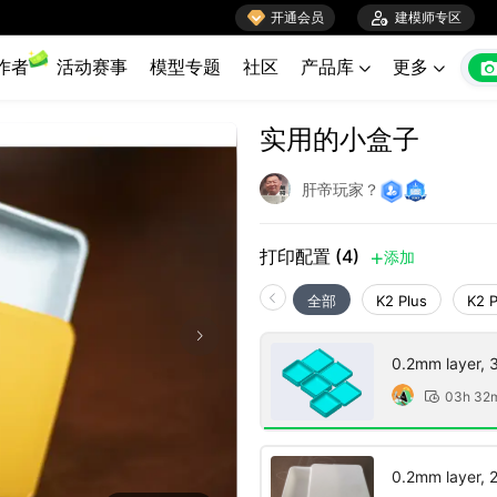

开通会员

建模师专区
作者
活动赛事
模型专题
社区
产品库
更多


实用的小盒子
肝帝玩家？
打印配置 (4)
添加

全部
K2 Plus
K2 
0.2mm layer, 3 
03h 32

0.2mm layer, 2 