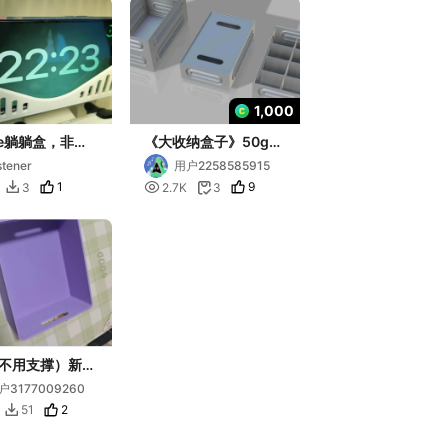
1,000
ne躺躺盒，非常
《大收纳盒子》50g材
小盒子可以让你
料1小时/个 BOX盒子
stener
用户2258585915
在里面睡大觉
储物盒 盒子 篮子 筐子
1

9
3
2.7K
3

抽屉 热门模型 实用模

型 实用工具 必备新款
不用支撑）新手
户3177009260
2
51
