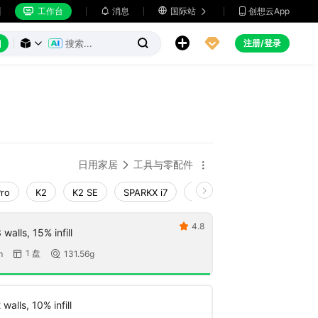
工作台
消息

国际站
创想云App







注册/登录



日用家居
工具与零配件


Pro
K2
K2 SE
SPARKX i7
Creality Hi
Ender-3 V4
4.8

walls, 15% infill
1 盘
m
131.56g


walls, 10% infill