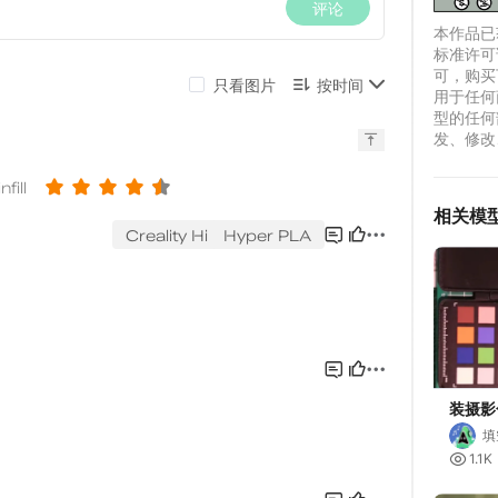
本作品已获
标准许可
可，购买
用于任何
型的任何
发、修改
相关模
装摄影
填

1.1K