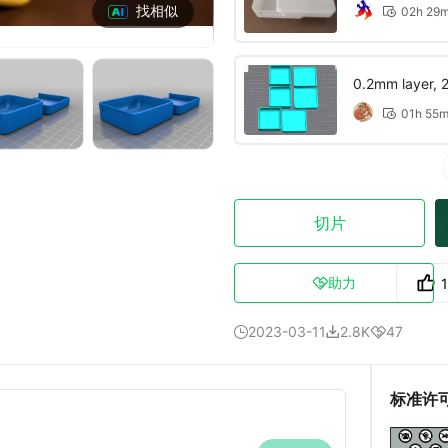
找相似
02h 29

0.2mm layer, 2 
01h 55

切片
助力

2023-03-11
2.8K
47



标准许