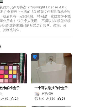
得知识许可协议（Copyright License 4.0）
证 在创想云上出售的 3D 模型文件都具有标准许
下载后具有一定的限制。 特别是，这些文件不能
商业用途； 仅供个人使用。 不得以3D 模型或模
部分以文件或物品的形式进行共享、传输、分
、复制或转售。
型

色卡的小盒子
一个可以悬挂的小盒子
空
累不想睡
24

24
62
1.1K
850

