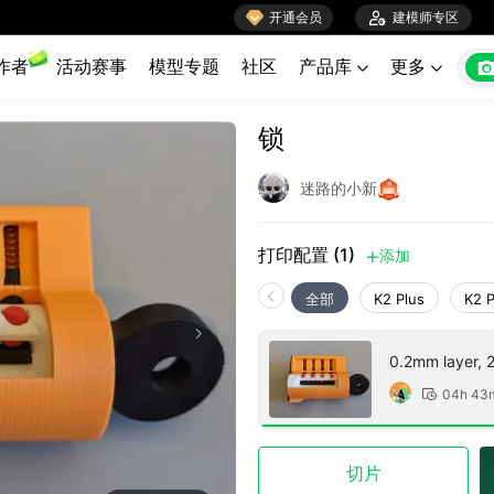

开通会员

建模师专区
作者
活动赛事
模型专题
社区
产品库
更多


锁
迷路的小新
打印配置 (1)
添加

全部
K2 Plus
K2 
0.2mm layer, 2 
04h 43

切片