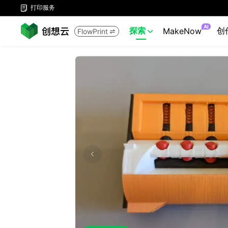
打印服务

AI
探索
创
MakeNow
FlowPrint

