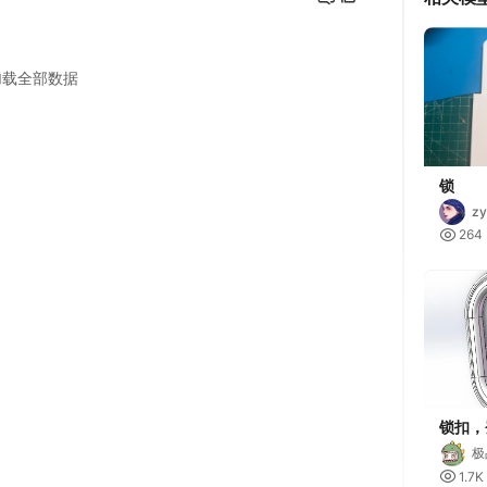
锁
zy

264
锁扣，
扣，安
极

1.7K