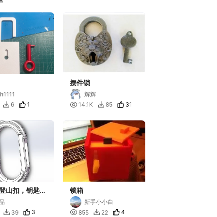
摆件锁
h1111
辉辉
1

31
6
14.1K
85


登山扣，钥匙
锁箱
全扣，塑料卡扣
品
新手小小白
3

4
39
855
22

