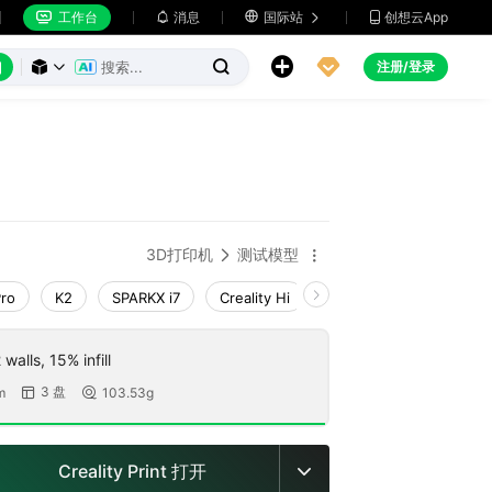
工作台
消息

国际站
创想云App







注册/登录



3D打印机
测试模型


Pro
K2
SPARKX i7
Creality Hi
K1 Max 2025_CFS-C
walls, 15% infill
3 盘
m
103.53g


Creality Print 打开
