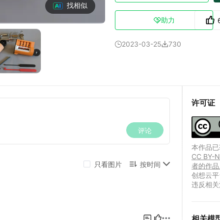
找相似
助力

2023-03-25
730


许可证
本作品已获
CC B
者的作品
创想云平
违反相关
相关模