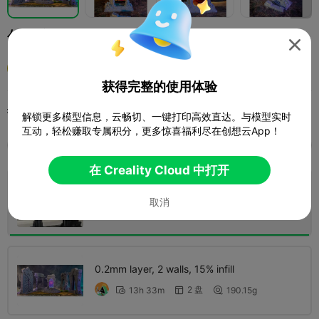
传送门

LBWBOY
获得完整的使用体验
打印配置 (2)
添加
微缩模型
其他



解锁更多模型信息，云畅切、一键打印高效直达。与模型实时
互动，轻松赚取专属积分，更多惊喜福利尽在创想云App！
全部
K2 Plus
K2 Pro
K2
K2 SE
SPARKX 
在 Creality Cloud 中打开
0.2mm layer, 2 walls, 8 infill
取消
1 盘
05h 01m
98.80g



0.2mm layer, 2 walls, 15% infill
2 盘
13h 33m
190.15g


