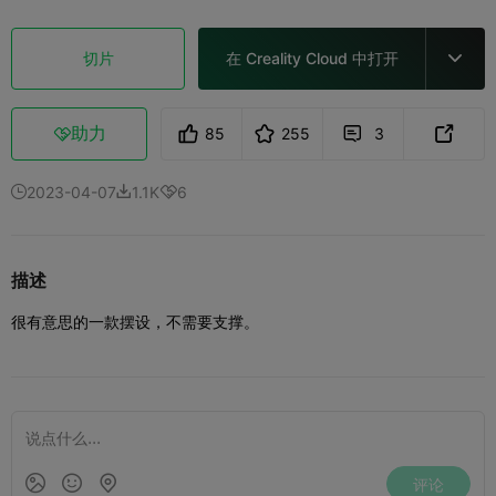
切片
在 Creality Cloud 中打开

助力
85
255
3



2023-04-07
1.1K
6



描述
很有意思的一款摆设，不需要支撑。