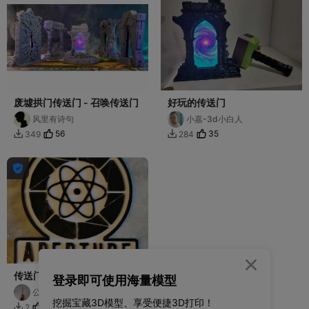
废墟拱门传送门 - 召唤传送门
好玩的传送门
风里有诗句
小嘉-3d小白人
56
35
349
284




传送门 / 半条命徽章
登录即可使用海量模型
公路车
挖掘宝藏3D模型、享受便捷3D打印！
1
2
