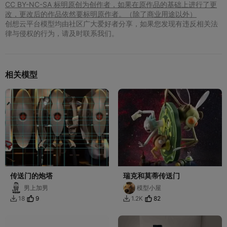
CC BY-NC-SA 标明原创为创作者，如果在原作品的基础上进行了更
改，更改后的作品依然要标明原作者。（除了商业用途以外）
创想云平台模型均由社区广大爱好者分享，如果您发现有违反相关法
律与侵权的行为，请及时联系我们。
相关模型
传送门的炮塔
瑞克和莫蒂传送门
男上加男
模型小屋
9
82
18
1.2K

