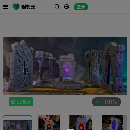

创想云
登录



找相似

3D预览
