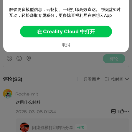
助力
78
440
66



解锁更多模型信息，云畅切、一键打印高效直达。与模型实时
互动，轻松赚取专属积分，更多惊喜福利尽在创想云App！
2023-05-14
733
6



在 Creality Cloud 中打开
取消