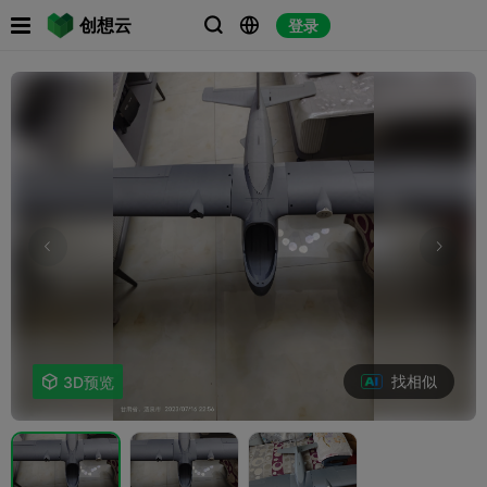

创想云
登录



找相似

3D预览