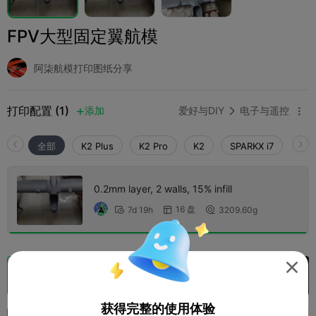
FPV大型固定翼航模
阿柒航模打印图纸分享
打印配置 (1)
添加
爱好与DIY
电子与遥控



全部
K2 Plus
K2 Pro
K2
SPARKX i7
Crea
0.2mm layer, 2 walls, 15% infill
16 盘
7d 19h
3209.60g




切片
在 Creality Cloud 中打开

获得完整的使用体验