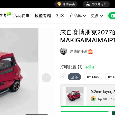

开通会员

建模师专区
作者
活动赛事
模型专题
社区
产品库
更多


来自赛博朋克2077
MAKIGAIMAIMAIP
迷路的小新
打印配置 (1)
添加

全部
K2 Plus
K2 
0.2mm layer, 2 
08h 11m
