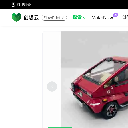
打印服务

AI
探索
创
MakeNow
FlowPrint

