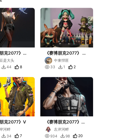
朋克2077》宋
《赛博朋克2077》 边
美 百灵鸟
缘行者 瑞贝卡 Q版 手
豆是大头
中東悍匪
办 高20cm 已分件 易
8

2
44
33
1


上色 多色打印
朋克2077》V
《赛博朋克2077》强
尼·银手
岸河畔
左岸河畔
7

20
34
934
98

