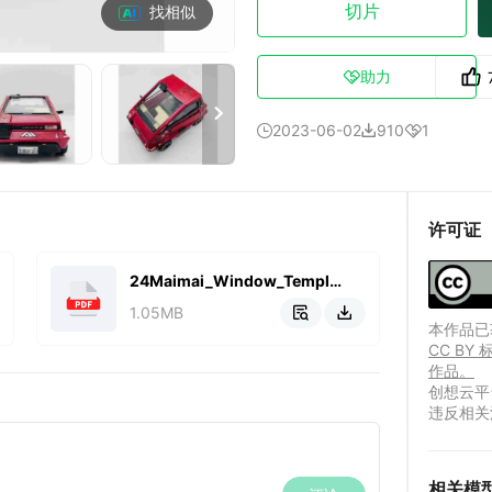
切片
找相似
助力


2023-06-02
910
1



许可证
24Maimai_Window_Template.pdf
1.05MB


本作品已获
CC B
作品。
创想云平
违反相关
相关模