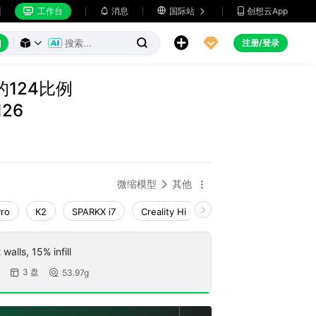
工作台
消息

国际站
创想云App







注册/登录



的124比例
126
微缩模型
其他


Pro
K2
SPARKX i7
Creality Hi
K1 Max 2025_CFS-C
walls, 15% infill
3 盘
53.97g

