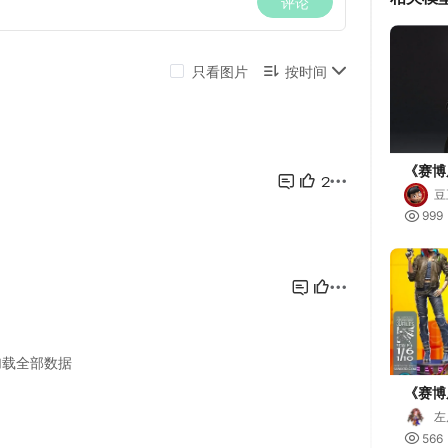
《赛博
昭
豆

999
《赛博
左

566