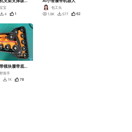
机支架支撑版，
AI小智履带机器人
，适用3D生万
宝宝
包工头
力机器人模型
1

62
4
1.9K
577


带模块履带底盘
构
野骨手
78
1K
