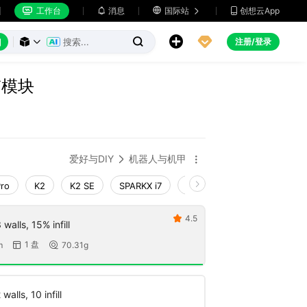
工作台
消息

国际站
创想云App







注册/登录



带模块
爱好与DIY
机器人与机甲


Pro
K2
K2 SE
SPARKX i7
Creality Hi
Ender-3 V4
4.5

walls, 15% infill
1 盘
m
70.31g


walls, 10 infill