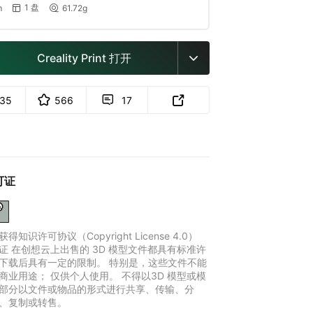
1 盘
m
61.72g


Creality Print 打开

35
566
17


可证
得知识许可协议（Copyright License 4.0）
证 在创想云上出售的 3D 模型文件都具有标准许
下载后具有一定的限制。 特别是，这些文件不能
商业用途； 仅供个人使用。 不得以3D 模型或模
部分以文件或物品的形式进行共享、传输、分
、复制或转售。