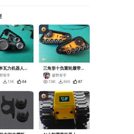
型
版本瓦力机器人履
三角形十负重轮履带模
块机器人行走机构
野骨手
蒙野骨手
64

87
1.1K
7.6K
645

