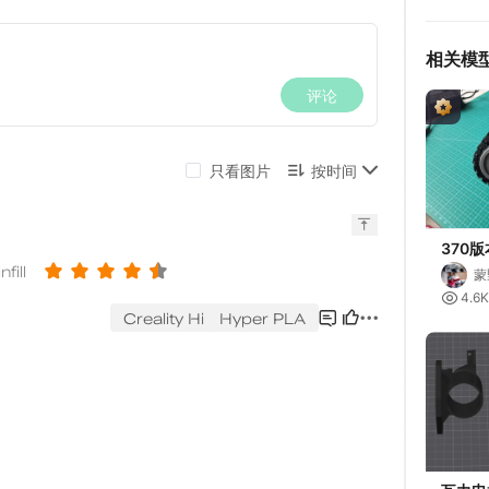
相关模
370
带模块
蒙

4.6K