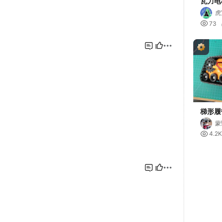
瓦力电
保护罩
虎
物的瓦

73
梯形履
行走机
蒙

4.2K