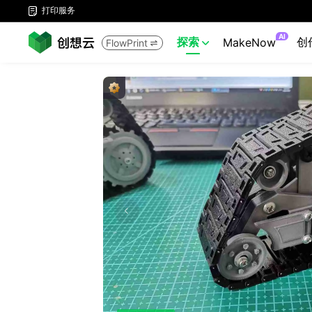
打印服务

AI
探索
创
MakeNow
FlowPrint

