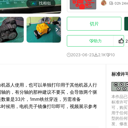
找相似
02h 24

切片

助力
2

2023-06-23
2.1K
10



标准许
力机器人使用，也可以单独打印用于其他机器人行
买同轴的，有分轴的那种建议不要买，会导致两个驱
本作品已获
数量是33片，1mm铁丝穿连，另需准备
标准许可
合体时候用，电机壳子镜像打印即可，视频展示参考
可，购买
用于任何
型的任何
发、修改