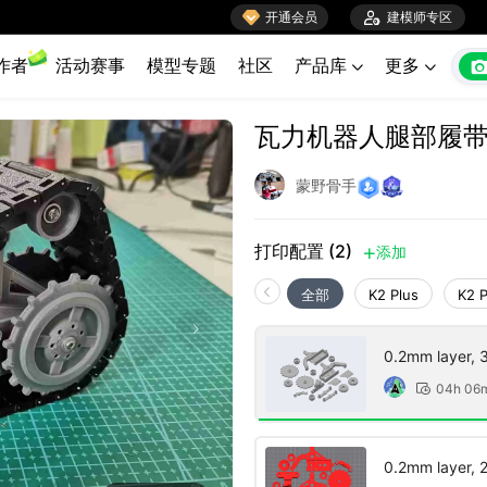

开通会员

建模师专区
作者
活动赛事
模型专题
社区
产品库
更多


瓦力机器人腿部履
蒙野骨手
打印配置 (2)
添加

全部
K2 Plus
K2 
0.2mm layer, 3 
04h 06

0.2mm layer, 2 