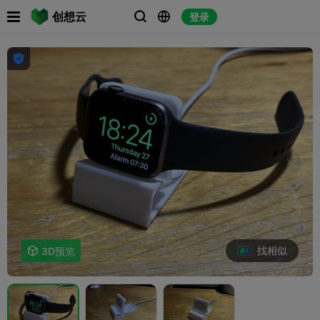

创想云
登录




找相似

3D预览