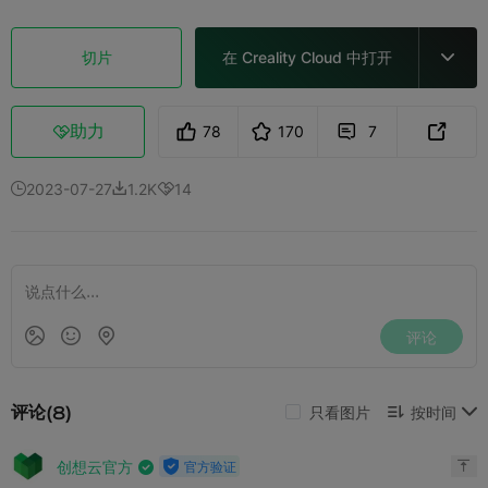
切片
在 Creality Cloud 中打开

助力
78
170
7



2023-07-27
1.2K
14


