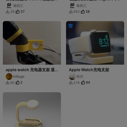
苹果手表AppleWatch无线充
手机iwatch25w二合一无线
栋机汇
栋机汇
支架底座
充电支架底座
37
28
36
642



apple watch 充电器支架 显
Apple Watch充电支架
示器悬臂支架使用
kittygo
粉丝
2
64
90
2.1K

