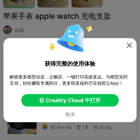
苹果手表 apple watch 充电支架
白猫

打印配置 (2)
添加
时尚
其他



获得完整的使用体验
全部
K2 Plus
K2 Pro
K2
K2 SE
SPARKX 
解锁更多模型信息，云畅切、一键打印高效直达。与模型实时
4.8

互动，轻松赚取专属积分，更多惊喜福利尽在创想云App！
0.2mm layer, 2 walls, 8% infill
1 盘
45m 58s
16.23g



在 Creality Cloud 中打开
5.0
取消

0.2mm layer, 2 walls, 8 infill
1 盘
40m 42s
20.02g


