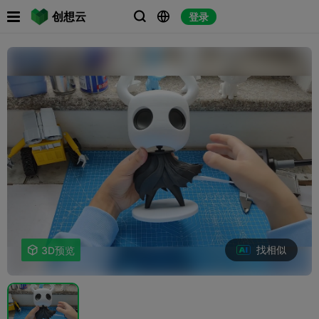

创想云
登录



找相似

3D预览