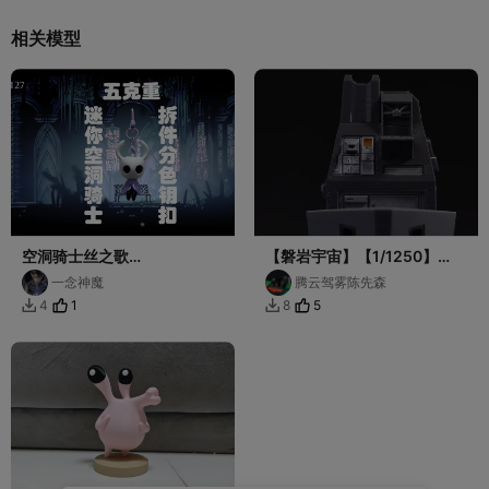
相关模型
空洞骑士丝之歌
【磐岩宇宙】【1/1250】
HollowKnight-SilkSong迷
3DBenchy改：至高圣堂号自
一念神魔
腾云驾雾陈先森
你空洞骑士钥匙扣 分件拆件分
律型无人机航母（蓝牙音箱）
1
5
4
8


色