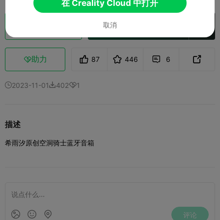
在 Creality Cloud 中打开
取消
切片
在 Creality Cloud 中打开

助力
87
446
6



2023-11-01
402
1



描述
希雨汐原创空洞骑士蓝牙音箱