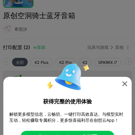
原创空洞骑士蓝牙音箱
希雨汐
打印配置 (2)
添加
玩具与游戏
其他



全部
K2 Plus
K2 Pro
K2
SPARKX i7
Crea
0.2mm layer, 2 walls, 10 infill

1 盘
09h 52m
275.44g



获得完整的使用体验
0.2mm layer, 2 walls, 15% infill
解锁更多模型信息，云畅切、一键打印高效直达。与模型实时
互动，轻松赚取专属积分，更多惊喜福利尽在创想云App！
4 盘
13h 30m
259.50g


