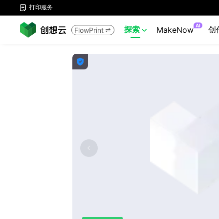
打印服务

AI
探索
创
MakeNow
FlowPrint


