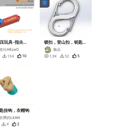

解压玩具-指尖摇
锁扣，登山扣，钥匙
挂件
扣，安全扣，塑料卡扣
造社HEzaO
极品
10

5
134
1.3K
52


匙挂钩，衣帽钩
折腾的LEAN
2
4
