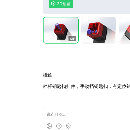

3D预览
G
I
F
描述
档杆钥匙扣挂件，手动挡钥匙扣，有定位销