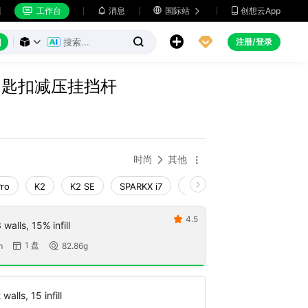
工作台
消息

国际站
创想云App







注册/登录



钥匙扣减压挂挡杆
时尚
其他


Pro
K2
K2 SE
SPARKX i7
Creality Hi
Ender-3 V4
4.5

walls, 15% infill
1 盘
m
82.86g


walls, 15 infill