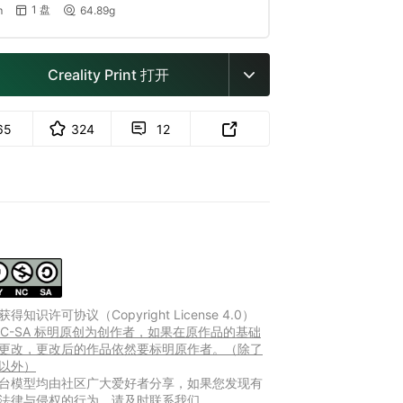
1 盘
m
64.89g


Creality Print 打开

65
324
12


得知识许可协议（Copyright License 4.0）
-NC-SA 标明原创为创作者，如果在原作品的基础
更改，更改后的作品依然要标明原作者。（除了
以外）
台模型均由社区广大爱好者分享，如果您发现有
法律与侵权的行为，请及时联系我们。