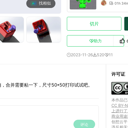
找相似
01h 34

切片
助力

2023-11-26
520
11



许可证
，合并需要粘一下，尺寸50*50打印试试吧。
本作品已获
CC BY
上进行了
商业用途
创想云平
违反相关