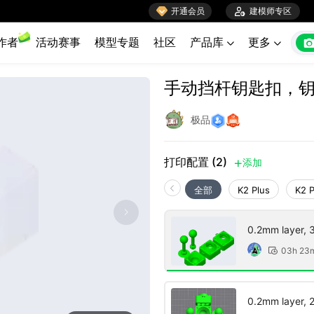

开通会员

建模师专区
作者
活动赛事
模型专题
社区
产品库
更多


手动挡杆钥匙扣，
极品
打印配置 (2)
添加

全部
K2 Plus
K2 
0.2mm layer, 3 
03h 23

0.2mm layer, 2 