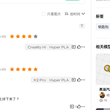
标签
钥匙扣
相关模
奥迪汽
模

7K