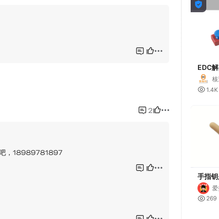

EDC
杆钥匙
核

1.4K
手指钥
爱

269