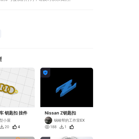
型

车 钥匙扣 挂件
Nissan Z钥匙扣
型小屋
锅峻帮的工作室EX
4

20
188
1

