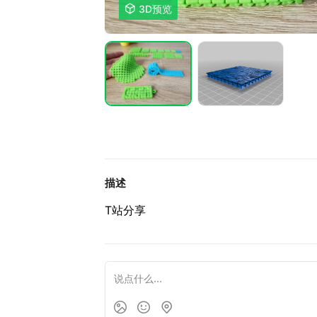

3D预览
描述
T站分享