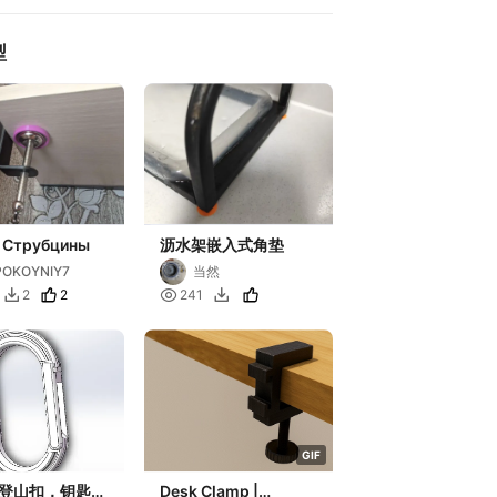
型
 Cтрубцины
沥水架嵌入式角垫
POKOYNIY7
当然
2

2
241


G
I
F
登山扣，钥匙
Desk Clamp |