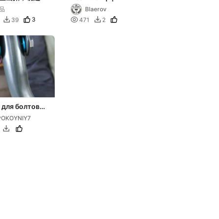
全扣，塑料卡扣
Modular Mount
品
Blaerov
System
3

39
471
2


 для болтов
1.5мм
POKOYNIY7
