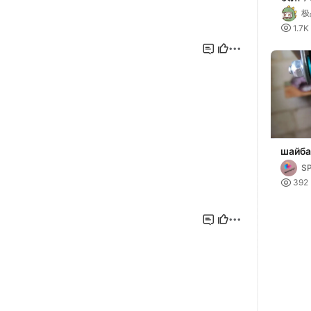
扣，安
极

1.7K
шайба
6х14х
S

392