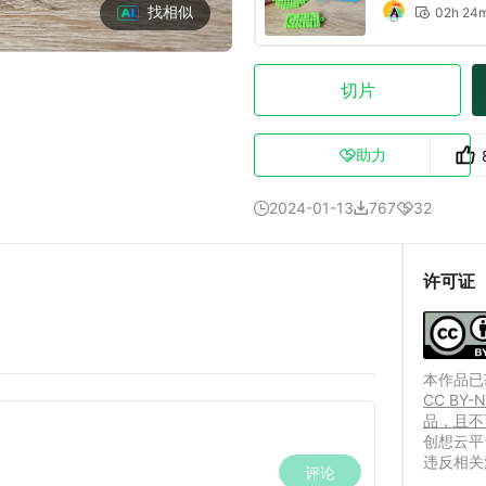
找相似
02h 24

切片
助力

2024-01-13
767
32



许可证
本作品已获
CC B
品，且不
创想云平
违反相关