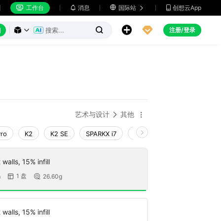
工作台
消息

国际站
创想云App







注册/登录



艺术与设计
其他


Pro
K2
K2 SE
SPARKX i7
Creality Hi
Ender-3 V4
walls, 15% infill
1 盘
m
26.60g


walls, 15% infill