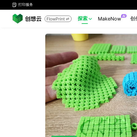
打印服务

AI
探索
创
MakeNow
FlowPrint

