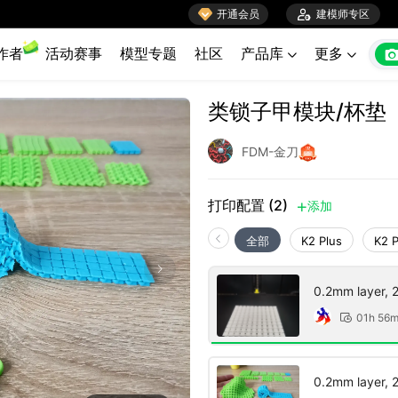

开通会员

建模师专区
作者
活动赛事
模型专题
社区
产品库
更多


类锁子甲模块/杯垫
FDM-金刀
打印配置 (2)
添加

全部
K2 Plus
K2 
0.2mm layer, 2 
01h 56

0.2mm layer, 2 