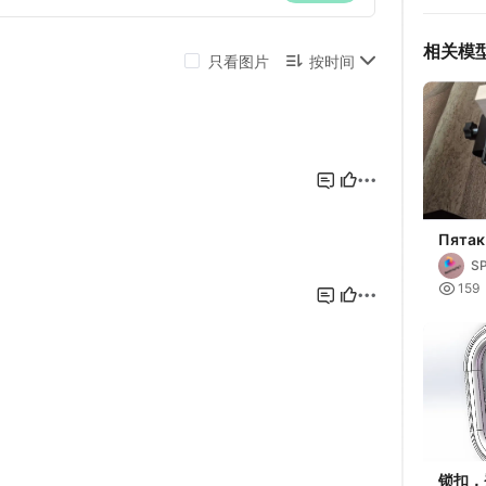
相关模
Пятак
S

159
锁扣，