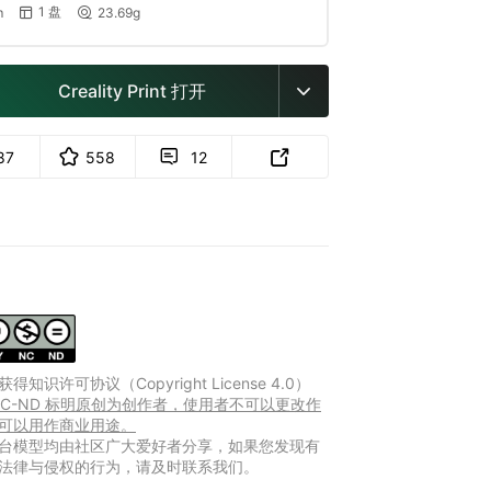
1 盘
m
23.69g


Creality Print 打开

87
558
12


得知识许可协议（Copyright License 4.0）
Y-NC-ND 标明原创为创作者，使用者不可以更改作
可以用作商业用途。
台模型均由社区广大爱好者分享，如果您发现有
法律与侵权的行为，请及时联系我们。