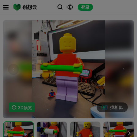

创想云
登录



找相似

3D预览
