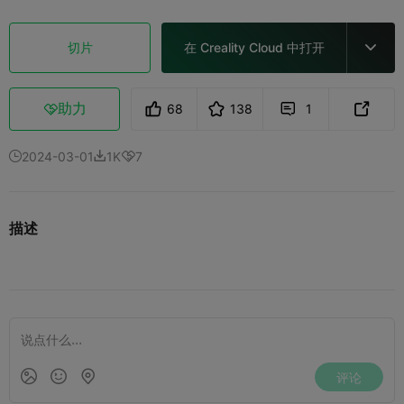
切片
在 Creality Cloud 中打开

助力
68
138
1



2024-03-01
1K
7



描述