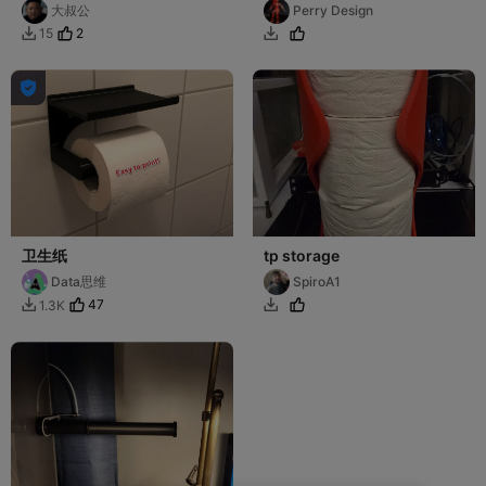
toilet roll holder
大叔公
Perry Design
2
15



卫生纸
tp storage
Data思维
SpiroA1
47
1.3K

