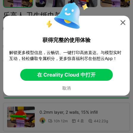
乐高人 卫生纸巾架

新手村
获得完整的使用体验
打印配置 (2)
添加
玩具与游戏
其他



解锁更多模型信息，云畅切、一键打印高效直达。与模型实时
互动，轻松赚取专属积分，更多惊喜福利尽在创想云App！
全部
K2 Plus
K2 Pro
K2
K2 SE
SPARKX 
在 Creality Cloud 中打开
0.2mm layer, 2 walls, 15% infill
取消
5 盘
08h 59m
458.82g



0.2mm layer, 2 walls, 15% infill
4 盘
10h 12m
442.23g


