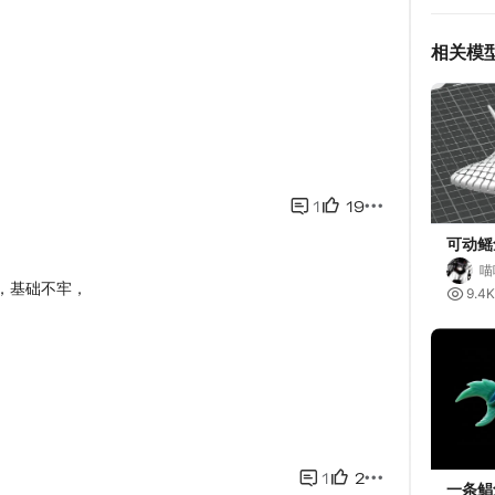
相关模
可动鳐
喵

9.4K
一条鲳