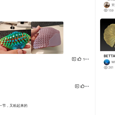
资

159
BETTA
Wh

261