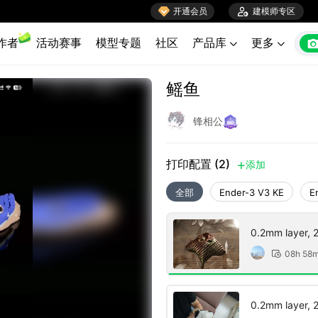

开通会员

建模师专区
作者
活动赛事
模型专题
社区
产品库
更多


鳐鱼
锋相公
打印配置 (2)
添加

全部
Ender-3 V3 KE
E
0.2mm layer, 2 
08h 58

0.2mm layer, 2 