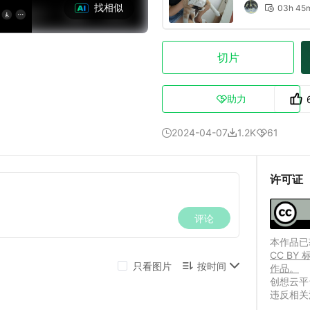
找相似
03h 45

切片
助力

2024-04-07
1.2K
61



许可证
本作品已获
CC B
作品。
创想云平
违反相关