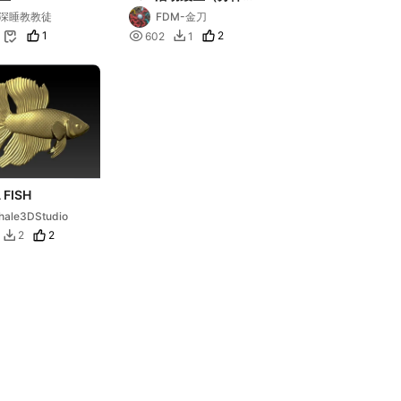
色打印）
深睡教教徒
FDM-金刀
Flexi_Manta_Ray_Re
1

2
602
1


mix
 FISH
ale3DStudio
2
2
