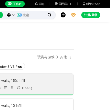
工作台
消息

国际站
创想云App







注册/登录



玩具与游戏
其他


nder-3 V3 Plus
walls, 15% infill
1 盘
m
117.63g


walls, 10 infill