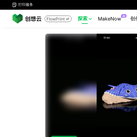
打印服务

AI
探索
创
MakeNow
FlowPrint

