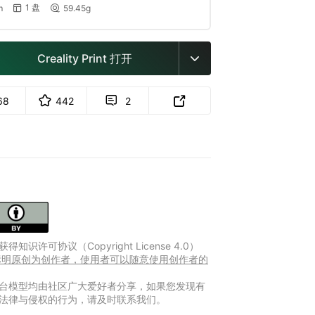
1 盘
m
59.45g


Creality Print 打开

68
442
2


得知识许可协议（Copyright License 4.0）
Y 标明原创为创作者，使用者可以随意使用创作者的
台模型均由社区广大爱好者分享，如果您发现有
法律与侵权的行为，请及时联系我们。