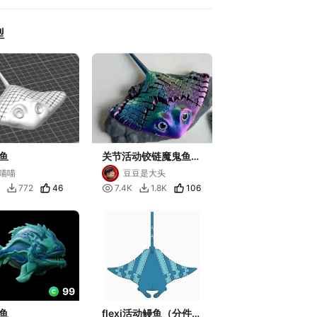
型
鱼
关节活动铰链魔鬼鱼鳐
鱼多色全尺版
喵喵
豆豆是大头
46

106
772
7.4K
1.8K


99
鱼
flexi活动鳗鱼（分件双