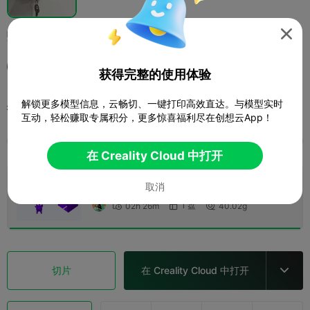
蜡笔小新小白钥匙扣（**小白）

@蚂喽造物
获得完整的使用体验
解锁更多模型信息，云畅切、一键打印高效直达。与模型实时
打印配置 (1)
添加
玩具与游戏
其他



互动，轻松赚取专属积分，更多惊喜福利尽在创想云App！
全部
K2 Plus
K2 Pro
K2
K2 SE
SPARKX 
在 Creality Cloud 中打开
0.2mm layer, 2 walls, 15% infill
取消
1 盘
02h 26m
40.02g



切片
在 Creality Cloud 中打开
