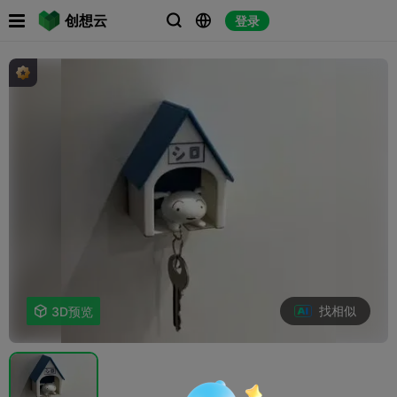

创想云
登录



找相似

3D预览