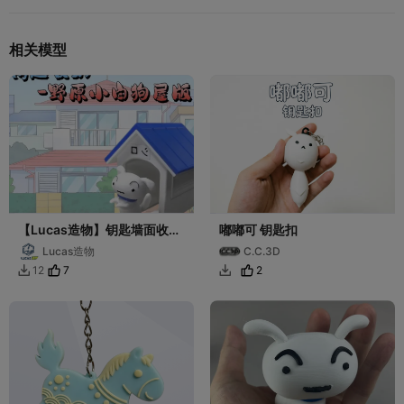
相关模型
【Lucas造物】钥匙墙面收纳
嘟嘟可 钥匙扣
盒-野原小白版
Lucas造物
C.C.3D
7
2
12

