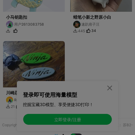
小马钥匙扣
蜡笔小新之野原小白
用户2613083758
速趴痞子汪
34
445



川崎忍者钥匙扣
登录即可使用海量模型
Rossi
挖掘宝藏3D模型、享受便捷3D打印！
14
21

立即登录/注册
Copyright © 2025 无锡控博科技有限公司 版权所有
增值电信业务许可证：
苏B2-
20251970