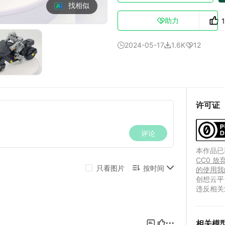
找相似
助力

2024-05-17
1.6K
12



许可证
本作品已获
CC0 
的使用我
创想云平
违反相关
相关模