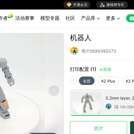

开通会员

建模师专区
作者
活动赛事
模型专题
社区
产品库
更多


机器人
用户2699395573
打印配置 (1)
添加

全部
K2 Plus
K2 
0.2mm layer, 2 
10h 06

切片