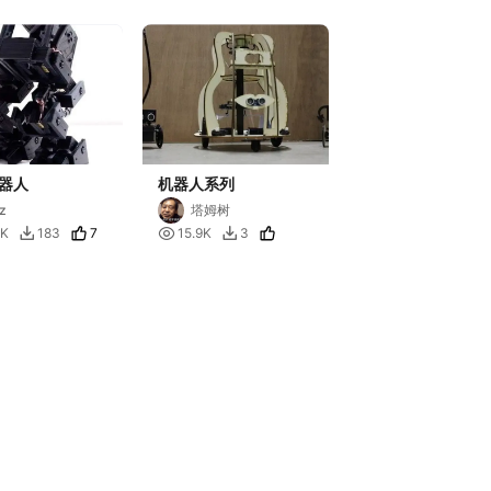
器人
机器人系列
z
塔姆树
7

8K
183
15.9K
3

