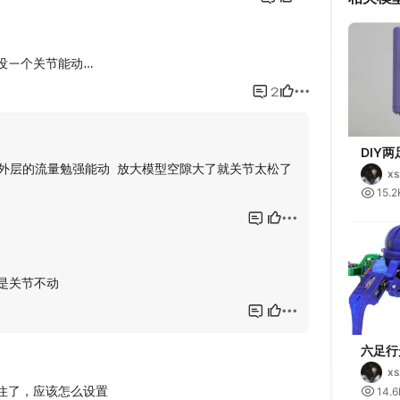
DIY
（教育
xs

15.2
六足行
xs

14.6