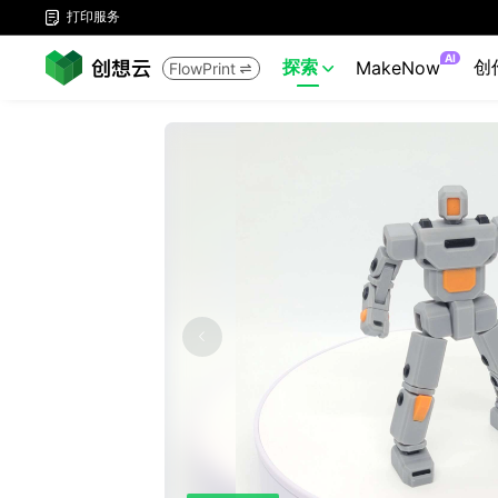
打印服务

AI
探索
创
MakeNow
FlowPrint

