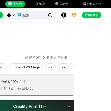
工作台
消息

国际站
创想云App







注册/登录



爱好与DIY
机器人与机甲


Pro
Ender-3 V3 Mega
K2
K2 SE
SPARKX i7
Creal
walls, 15% infill
2 盘
m
215.42g


Creality Print 打开
