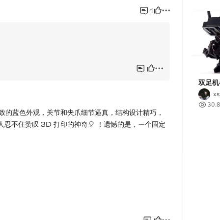
双足机
xs

30.