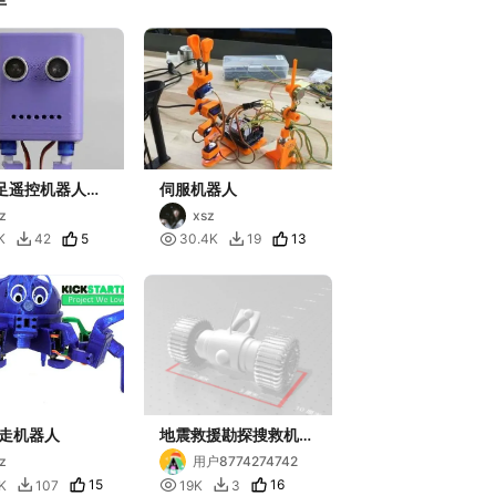
两足遥控机器人
伺服机器人
）
z
xsz
5

13
K
42
30.4K
19


走机器人
地震救援勘探搜救机器
人
z
用户8774274742
15

16
K
107
19K
3

