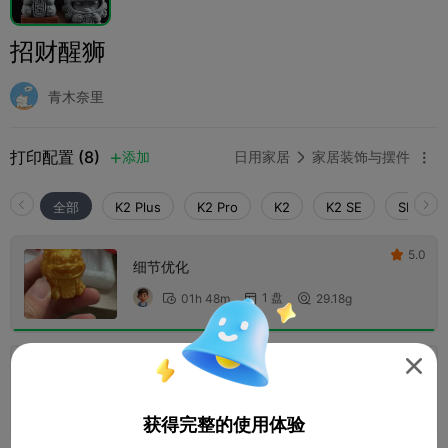
招财醒狮
青木奈里
打印配置 (8)
添加
日用家居
家居装饰与摆件



全部
K2 Plus
K2 Pro
K2
K2 SE
SPARKX 
5.0

细节优化
1 盘
01h 48m
29.18g




K2Pro一键打印，优化接缝，0.2mm layer, 2
walls, 15% infill
1 盘
01h 48m
29.71g



获得完整的使用体验