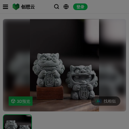

创想云
登录



找相似

3D预览