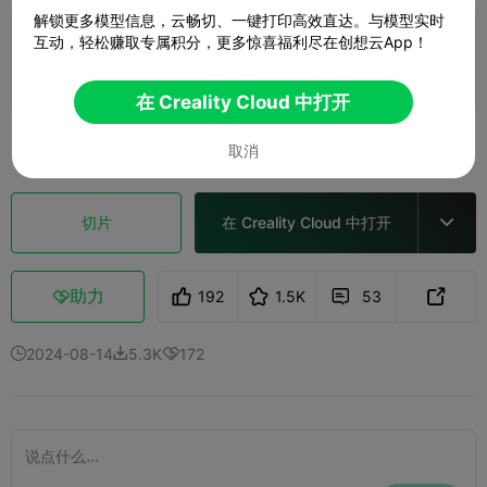
解锁更多模型信息，云畅切、一键打印高效直达。与模型实时
Hi一键打印，0.2mm layer, 2 walls, 15% infill
互动，轻松赚取专属积分，更多惊喜福利尽在创想云App！
1 盘
01h 55m
30.14g



在 Creality Cloud 中打开
查看更多

取消
切片
在 Creality Cloud 中打开

助力
192
1.5K
53



2024-08-14
5.3K
172


