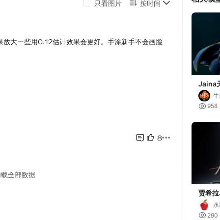
Jain
牛

958
贾希拉J
门
永

290