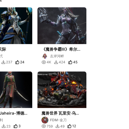
a天际
《魔兽争霸Ⅲ》希尔瓦
娜斯·风行者
弍
左岸河畔
24

45
237
4K
424


aheira-博德之
魔兽世界 瓦里安·乌瑞
恩 高精散件
利
FDM-金刀
3

12
23
759
49

