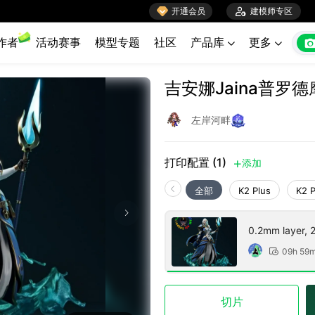

开通会员

建模师专区
作者
活动赛事
模型专题
社区
产品库
更多


吉安娜Jaina普罗
左岸河畔
打印配置 (1)
添加

全部
K2 Plus
K2 
0.2mm layer, 2 
09h 59

切片