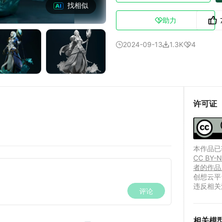
找相似
助力

2024-09-13
1.3K
4



许可证
本作品已获
CC B
者的作品
创想云平
违反相关
相关模