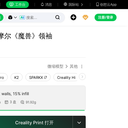
工作台
消息

国际站
创想云App







注册/登录



德摩尔《魔兽》领袖
微缩模型
其他


Pro
K2
SPARKX i7
Creality Hi
Ender-3 V4
K1 Ma
walls, 15% infill
3 盘
m
91.92g


Creality Print 打开
