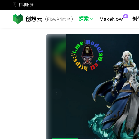
打印服务

AI
探索
创
MakeNow
FlowPrint

