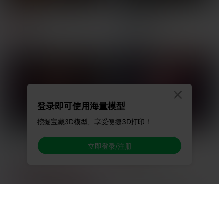
Nezuko Kamado (NEW
祢豆子萌萌哒
POSE)祢豆子火焰地台
发丝er
不正歪
32
25
93
275



登录即可使用海量模型
挖掘宝藏3D模型、享受便捷3D打印！
祢豆子
鬼灭之刃-祢豆子-带月亮背
景-带复杂分件-Nezuko
立即登录/注册
用户7159866675
发丝er
Kamado
170
24
2K
95

