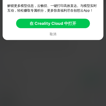
助力
111
509
13



解锁更多模型信息，云畅切、一键打印高效直达。与模型实时
互动，轻松赚取专属积分，更多惊喜福利尽在创想云App！
2024-10-17
1.3K
12



在 Creality Cloud 中打开
描述
取消
突出一个性感。原创为3Dmoon工作室的