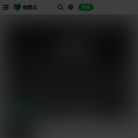

创想云
登录



找相似

3D预览