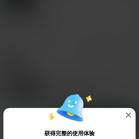
祢豆子性感版
用户3002703640
打印配置 (1)
添加
微缩模型
角色与怪物



全部
K2 Plus
0.2mm layer, 2 walls, 15% infill
1 盘
05h 04m
177.15g




切片
在 Creality Cloud 中打开

获得完整的使用体验