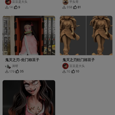
豆豆是大头
平头哥
9
81
14
358


鬼灭之刃-灶门祢豆子
鬼灭之刃灶门祢豆子
涛呀
豆豆是大头
35
10
179
70

