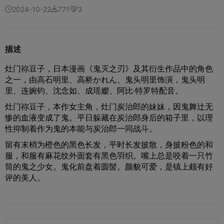
2024-10-22
771
3



描述
灶门祢豆子，日本漫画《鬼灭之刃》及其衍生作品中的角色
之一，由高石明里、高桥かれん、鬼头明里饰演，鬼头明
里、连婉钧、沈念如、成瑶孆、阿比·特罗特配音。
灶门祢豆子，本作女主角，灶门炭治郎的妹妹，因鬼舞辻无
惨的血液变成了鬼。平日躲藏在炭治郎身后的箱子里，以理
性抑制着作为鬼的本能与炭治郎一同战斗。
留有末梢为橙色的黑色长发，平时长发披散，身披粉色的和
服，和服有麻花纹外面套有黑色羽织。嘴上总是咬着一只竹
筒的鬼之少女。鬼化前盘着圆髻。颜貌可爱，是镇上颇有好
评的美人。