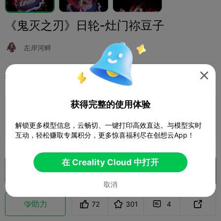
《鬼灭之刃》日轮-灶门祢豆子
左岸河畔

打印配置
添加
微缩模型
其他



获得完整的使用体验
添加打印配置

赚取更多积分
解锁更多模型信息，云畅切、一键打印高效直达。与模型实时
互动，轻松赚取专属积分，更多惊喜福利尽在创想云App！
在 Creality Cloud 中打开
切片
在 Creality Cloud 中打开

取消
助力
72
301
4


