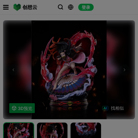

创想云
登录



找相似

3D预览