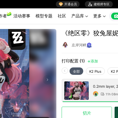

开通会员

建模师专区
作者
活动赛事
模型专题
社区
产品库
更多


《绝区零》狡兔屋妮
左岸河畔
打印配置 (1)
添加

全部
K2 Plus
K2 
0.2mm layer, 2 
11h 08m

切片