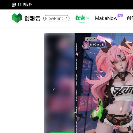
打印服务

AI
探索
创
MakeNow
FlowPrint

