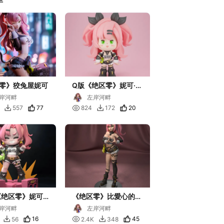
零》狡兔屋妮可
Q版《绝区零》妮可·德
玛拉
岸河畔
左岸河畔
77

20
557
824
172


《绝区零》妮可·
《绝区零》比愛心的妮
可
岸河畔
左岸河畔
16

45
56
2.4K
348

