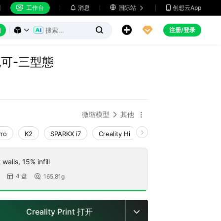
工作台
消息

国际站
创想云App







注册/登录



可-三型態
微缩模型
其他


Pro
K2
SPARKX i7
Creality Hi
K1 Max 2025_CFS-C
walls, 15% infill
4 盘
165.81g


Creality Print 打开
