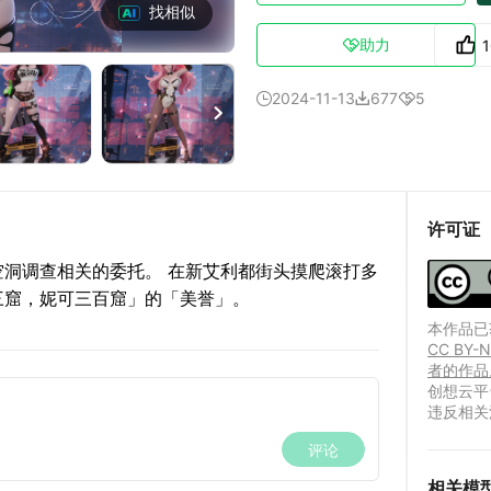
找相似
助力

2024-11-13
677
5




许可证
洞调查相关的委托。 在新艾利都街头摸爬滚打多
三窟，妮可三百窟」的「美誉」。
本作品已获
CC B
者的作品
创想云平
违反相关
相关模