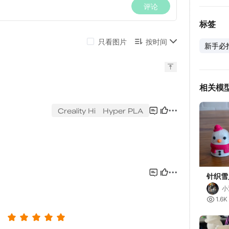
标签
新手必
相关模
针织雪
小

1.6K