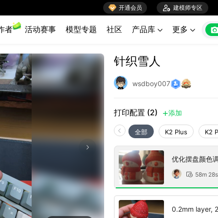

开通会员

建模师专区
作者
活动赛事
模型专题
社区
产品库
更多


针织雪人
wsdboy007
打印配置 (2)
添加

全部
K2 Plus
K2 
优化摆盘颜色
58m 28s

0.2mm layer, 2 