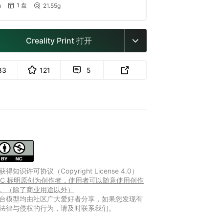
1 盘
m
21.55g


Creality Print 打开

83
121
5


得知识许可协议（Copyright License 4.0）
Y-NC 标明原创为创作者，使用者可以随意使用创作
。（除了商业用途以外）
台模型均由社区广大爱好者分享，如果您发现有
法律与侵权的行为，请及时联系我们。