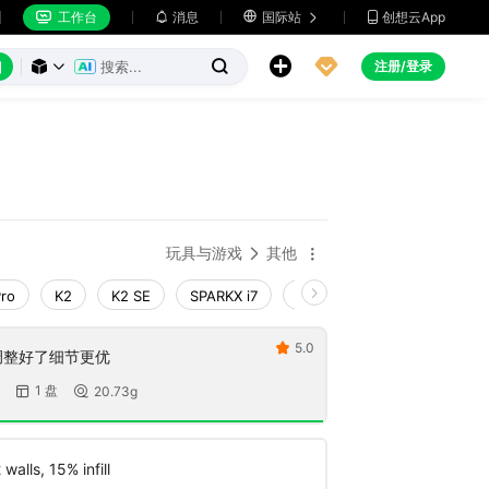
工作台
消息

国际站
创想云App







注册/登录



玩具与游戏
其他


Pro
K2
K2 SE
SPARKX i7
Creality Hi
Ender-3 V4
5.0

调整好了细节更优
1 盘
20.73g


walls, 15% infill