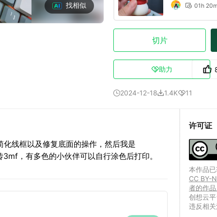
找相似
01h 20

切片
助力

2024-12-18
1.4K
11



许可证
经过简化线框以及修复底面的操作，然后我是
上传3mf，有多色的小伙伴可以自行涂色后打印。
本作品已获
CC B
者的作品
创想云平
违反相关