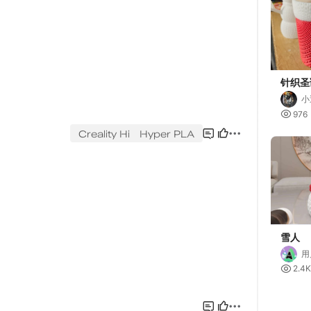
针织圣
小

976
雪人
用

2.4K