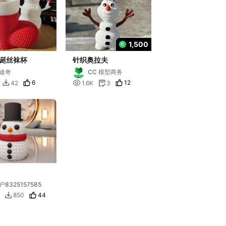
1,500
诞丝袜杯
针织奥拉夫
迪奇
CC 模型商务
6

12
42
1.6K
3


户8325157585
44
850
