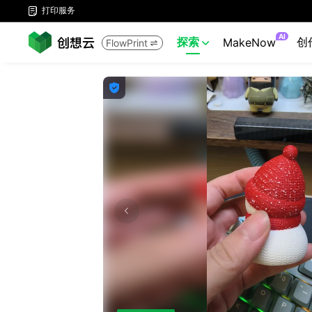
打印服务

AI
探索
创
MakeNow
FlowPrint


