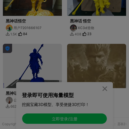
黑神话悟空
黑神话 悟空
用户7201666107
XC3d造物
84
23
1.5K
408




黑神话 悟空
黑神话-悟空
登录即可使用海量模型
公路车
公路车
挖掘宝藏3D模型、享受便捷3D打印！
32
2
662
13


立即登录/注册
Copyright © 2025 无锡控博科技有限公司 版权所有
增值电信业务许可证：
苏B2-
20251970