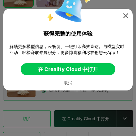
黑神话悟空

Msh
获得完整的使用体验
解锁更多模型信息，云畅切、一键打印高效直达。与模型实时
打印配置 (1)
添加
微缩模型
角色与怪物



互动，轻松赚取专属积分，更多惊喜福利尽在创想云App！
全部
K2 Plus
K2 Pro
K2
K2 SE
SPARKX 
在 Creality Cloud 中打开
0.2mm layer, 2 walls, 15% infill
取消
2 盘
09h 05m
62.94g



切片
在 Creality Cloud 中打开
