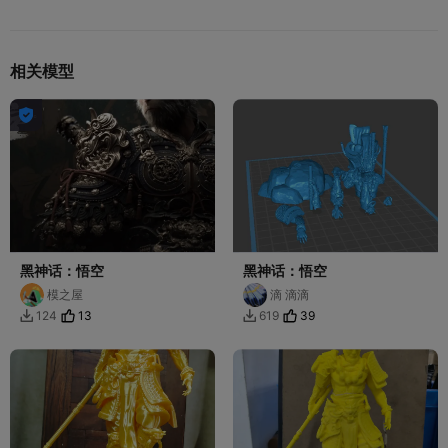
相关模型

黑神话：悟空
黑神话：悟空
模之屋
滴 滴滴
13
39
124
619

