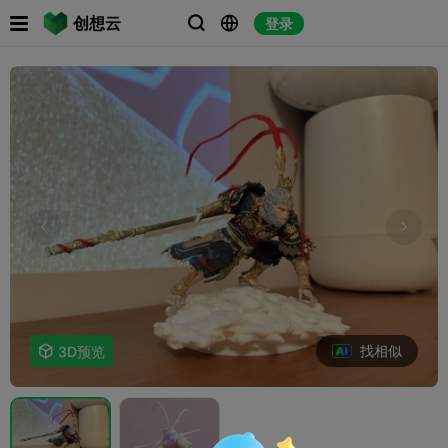

创想云
登录



找相似

3D预览