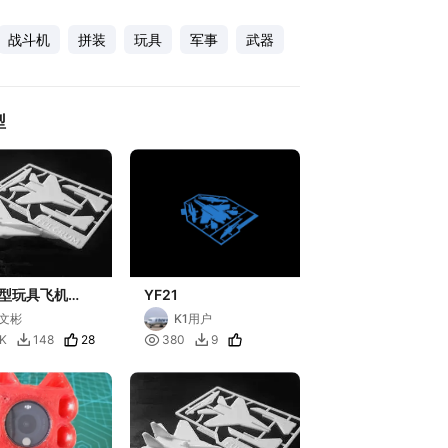
战斗机
拼装
玩具
军事
武器
型
型玩具飞机
YF21
29_kit_可穿绳
文彬
K1用户
28

8K
148
380
9

