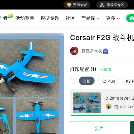

开通会员

建模师专区
作者
活动赛事
模型专题
社区
产品库
更多


Corsair F2G 
豆豆是大头
打印配置 (1)
添加

全部
K2 Plus
K2 
0.2mm layer, 2 
02h 21

切片