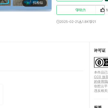
找相似
助力

2025-02-21
1.8K
21



许可证
本作品已获
CC0 
的使用我
创想云平
违反相关
标签