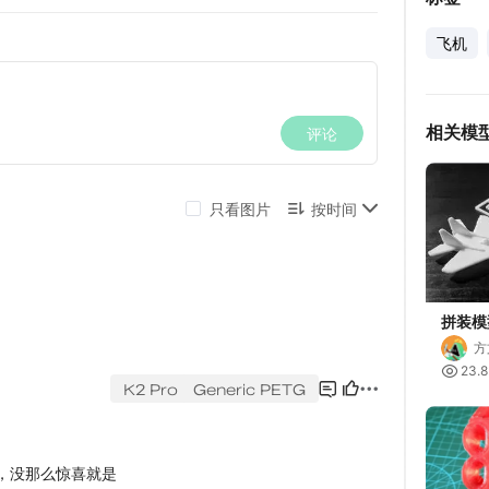
飞机
相关模
拼装模
MIG-
方

23.