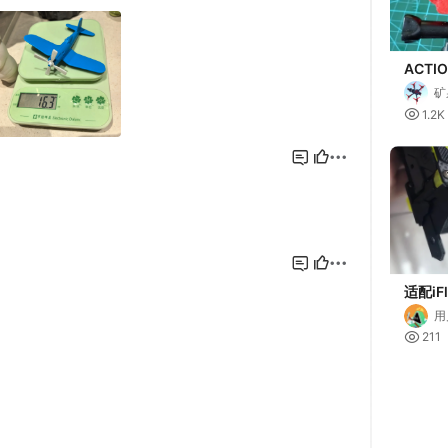
ACTI
机散热
矿
ACTIO

1.2K
MOUN
适配iFl
DC5 E
用
速增广

211