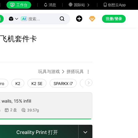
工作台
消息

国际站
创想云App







注册/登录



战斗机飞机套件卡
玩具与游戏
拼搭玩具


Pro
K2
K2 SE
SPARKX i7
Creality Hi
Ender-3 V4
walls, 15% infill
2 盘
m
39.57g


Creality Print 打开
