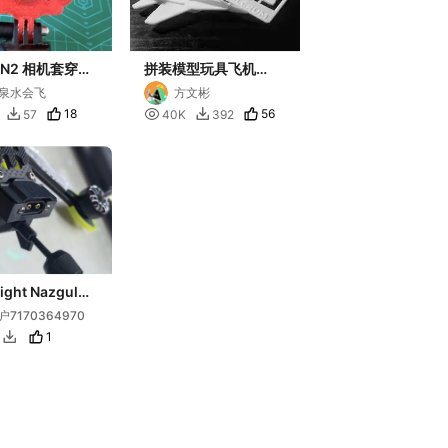
ON2 相机套穿越
拼装模型玩具飞机
版 通用固定座
MIG-
泉水会飞
方文彬
N2 GARFIELD
29_kit_Pugachevs-
18

56
57
40K
392


T
Cobra
ight Nazgul
CO O4LITE瑞
户7170364970
套件
1
