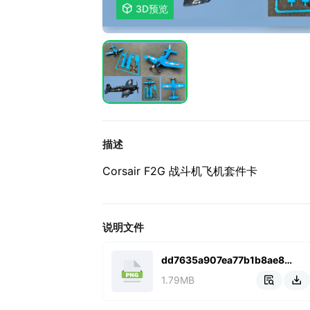

3D预览
描述
Corsair F2G 战斗机飞机套件卡
说明文件
dd7635a907ea77b1b8ae8623d24c3c1.png
1.79MB

