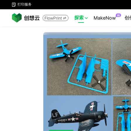
打印服务

AI
探索
创
MakeNow
FlowPrint

