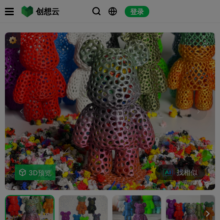

创想云
登录



找相似

3D预览
