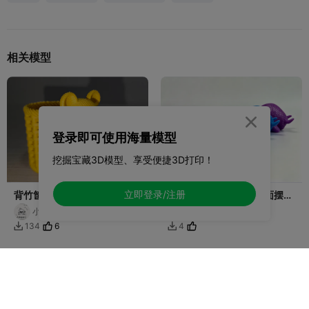
相关模型

登录即可使用海量模型
挖掘宝藏3D模型、享受便捷3D打印！
立即登录/注册
背竹筐的针织暴力熊笔筒
巨能装！愤怒的公牛桌面摆件
——竹屎收纳神器！！
小鸡造物3D
开堡小鱼干
6
134
4

