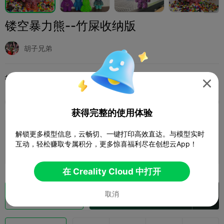
镂空暴力熊--竹屎收纳版
胡子兄弟
打印配置 (1)
添加
微缩模型
角色与怪物




全部
K2 Plus
K2 Pro
K2
K2 SE
SPARKX 
获得完整的使用体验
解锁更多模型信息，云畅切、一键打印高效直达。与模型实时
0.2mm layer, 2 walls, 15% infill
互动，轻松赚取专属积分，更多惊喜福利尽在创想云App！
1 盘
1d 15h
734.39g



在 Creality Cloud 中打开
取消
切片
在 Creality Cloud 中打开
