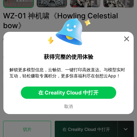
WZ-01 神机啸《Howling Celestial
bow》

星骸造物-StarK
获得完整的使用体验
打印配置 (1)
添加
其他


解锁更多模型信息，云畅切、一键打印高效直达。与模型实时
全部
K2 Plus
K2 Pro
K2
K2 SE
SPARKX 
互动，轻松赚取专属积分，更多惊喜福利尽在创想云App！
0.2mm layer, 2 walls, 15% infill
在 Creality Cloud 中打开
2 盘
03h 24m
60.25g



取消
切片
在 Creality Cloud 中打开
