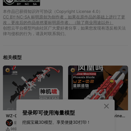
本作品已获得知识许可协议（Copyright License 4.0）
CC BY-NC-SA 标明原创为创作者，如果在原作品的基础上进行了更
改，更改后的作品依然要标明原作者。（除了商业用途以外）
创想云平台模型均由社区广大爱好者分享，如果您发现有违反相关法
律与侵权的行为，请及时联系我们。
相关模型

登录即可使用海量模型
WZ-01 神机啸《Howling
WZ-02 神机-凤凰鸣 Divine
Celestial bow》
Machine Phoenix Blade
挖掘宝藏3D模型、享受便捷3D打印！
星骸造物-StarK
星骸造物-StarK
142
134
989
2.3K

