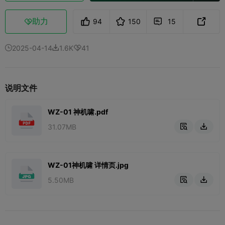
助力
94
150
15



2025-04-14
1.6K
41



说明文件
WZ-01 神机啸.pdf
31.07MB


WZ-01神机啸 详情页.jpg
5.50MB

