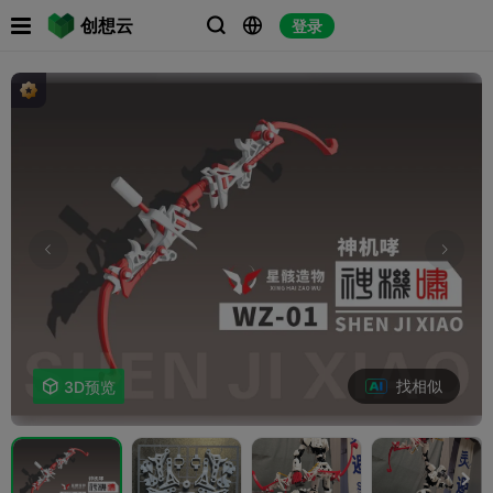

创想云
登录



找相似

3D预览
