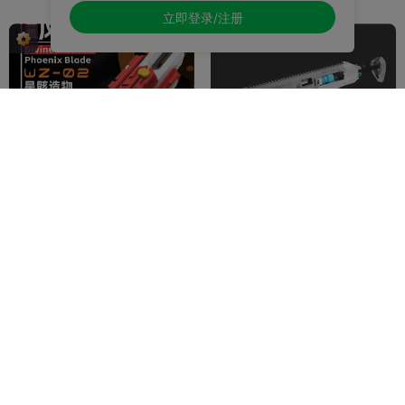
立即登录/注册
WZ-02 神机-凤凰鸣 Divine
Zwei瓦尔基里女武神（老表
Machine Phoenix Blade
改
星骸造物-StarK
花露水儿
240
102
2.5K
601

