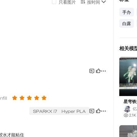
手办
白露
相关模
星穹铁
福禄
亿

2.1K