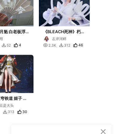
月魁 白老板浮
《BLEACH死神》朽木
露琪亚
用
左岸河畔
4

46
52
2.3K
312


星穹铁道 姬子 一
豆是大头
30
313

