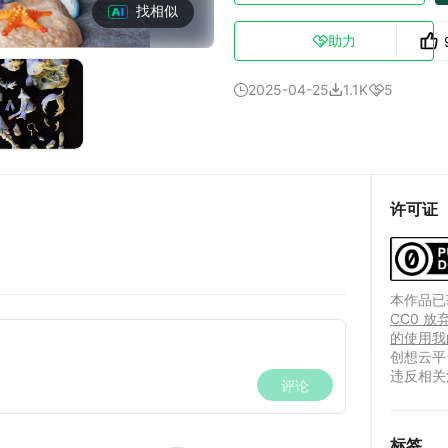
找相似
助力

2025-04-25
1.1K
5



许可证
本作品已获
CC0 
的使用我
创想云平
违反相关
标签