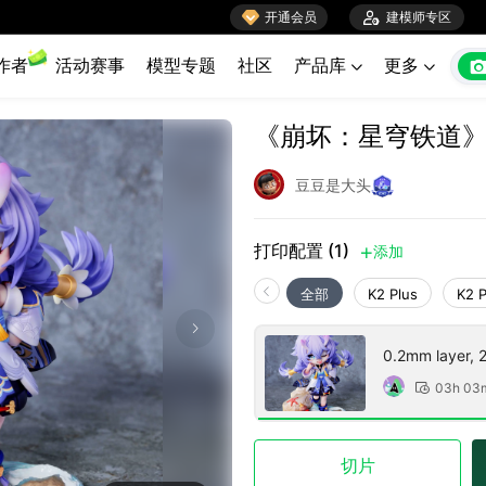

开通会员

建模师专区
作者
活动赛事
模型专题
社区
产品库
更多


《崩坏：星穹铁道
豆豆是大头
打印配置 (1)
添加

全部
K2 Plus
K2 
0.2mm layer, 2 
03h 03

切片