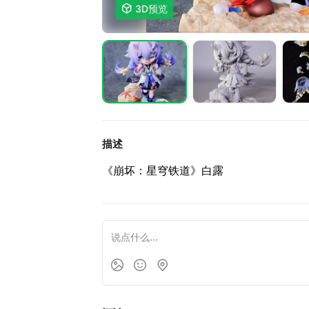

3D预览
描述
《崩坏：星穹铁道》白露