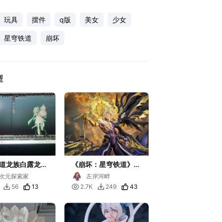
玩具
摆件
q版
美女
少女
星穹铁道
崩坏
型
道龙族白露龙送
《崩坏：星穹铁道》白
厄
次元探索家
左岸河畔
13

43
56
2.7K
249

