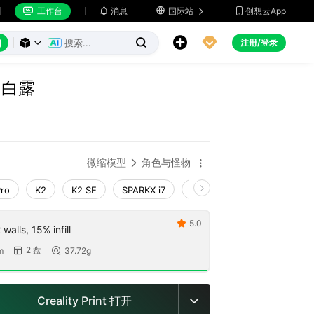
工作台
消息

国际站
创想云App







注册/登录



》白露
微缩模型
角色与怪物


Pro
K2
K2 SE
SPARKX i7
Creality Hi
Ender-3 V4
5.0

walls, 15% infill
2 盘
m
37.72g


Creality Print 打开
