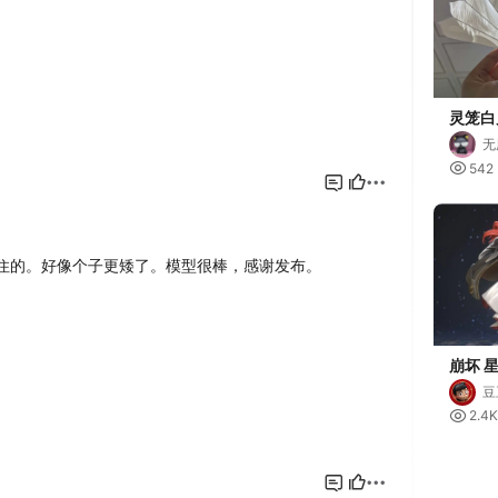
灵笼白
雕扇
无

542
崩坏 
体打印
豆

2.4K