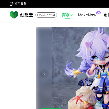
打印服务

AI
探索
创
MakeNow
FlowPrint

