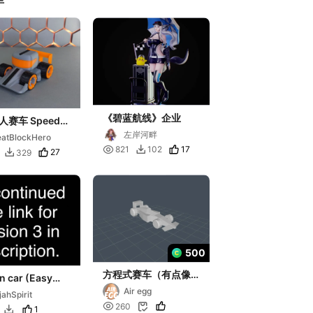
《碧蓝航线》企业
赛车 Speedy
S)
左岸河畔
atBlockHero

17
821
102

27
329

500
方程式赛车（有点像
n car (Easy
F4🧐）
ly race car
Air egg
ijahSpirit
 v1 and v2

260

1
