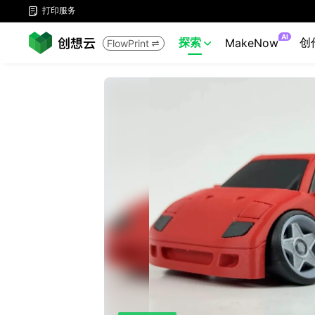
打印服务

AI
探索
创
MakeNow
FlowPrint

