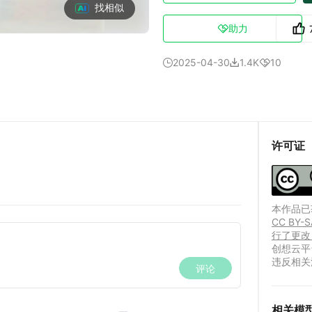
找相似
助力

2025-04-30
1.4K
10



许可证
本作品已获
CC B
行了更改
创想云平
违反相关
相关模