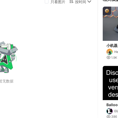
小机器人
(无 CF
He

1.9K
Balloo
assemb
El
look.)

386