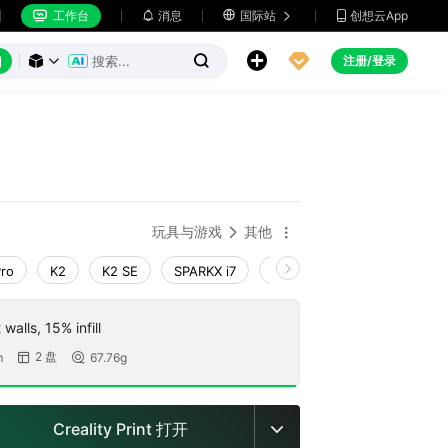
工作台
消息

国际站
创想云App







注册/登录



玩具与游戏
其他


Pro
K2
K2 SE
SPARKX i7
Creality Hi
Ender-3 V4
walls, 15% infill
2 盘
m
67.76g


Creality Print 打开
