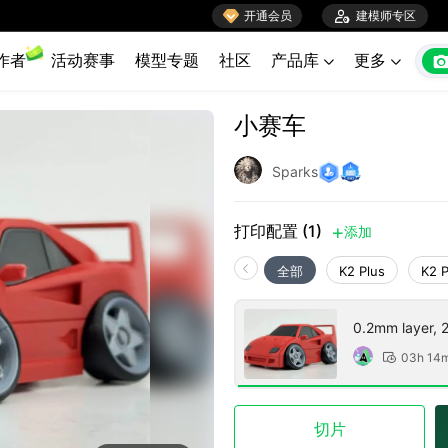

开通会员

建模师专区
作者
活动赛事
模型专题
社区
产品库
更多


小赛车
Sparks
打印配置 (1)
添加

全部
K2 Plus
K2 
0.2mm layer, 2 
03h 14

切片