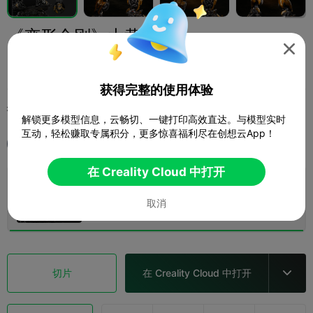
《变形金刚》大黄蜂

左岸河畔
获得完整的使用体验
打印配置 (1)
添加
微缩模型
角色与怪物



解锁更多模型信息，云畅切、一键打印高效直达。与模型实时
互动，轻松赚取专属积分，更多惊喜福利尽在创想云App！
全部
K2
在 Creality Cloud 中打开
0.2mm layer, 2 walls, 15% infill
取消
17 盘

切片
在 Creality Cloud 中打开
