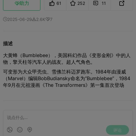
助力
61
252
11



2025-06-29
2.6K
7



描述
大黄蜂（Bumblebee），美国科幻作品《变形金刚》中的人
物，擎天柱等汽车人的战友。超人气角色。
可变形为大众甲壳虫、雪佛兰科迈罗跑车。1984年由漫威
（Marvel）编辑BobBudiansky命名为“Bumblebee”，1984
年9月在元祖漫画《The Transformers》第一集首次登场