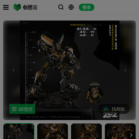

创想云
登录



找相似

3D预览
