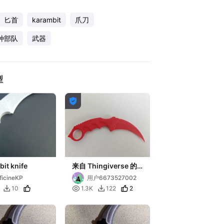
匕首
karambit
爪刀
种部队
武器
型

it knife
来自 Thingiverse 的
CS:GO 刀。
ficineKP
用户6673527002

2
10
1.3K
122

