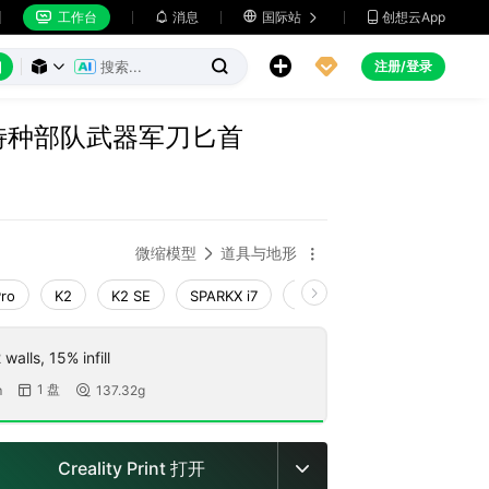
工作台
消息

国际站
创想云App







注册/登录



美军特种部队武器军刀匕首
微缩模型
道具与地形


Pro
K2
K2 SE
SPARKX i7
Creality Hi
Ender-3 V4
walls, 15% infill
1 盘
m
137.32g


Creality Print 打开
