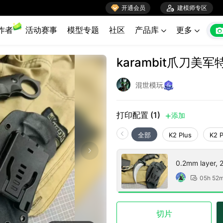

开通会员

建模师专区
作者
活动赛事
模型专题
社区
产品库
更多


karambit爪刀
混世模玩
打印配置 (1)
添加

全部
K2 Plus
K2 
0.2mm layer, 2 
05h 52

切片