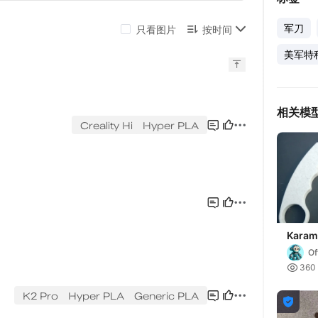
军刀
美军特
相关模
Karamb
Of

360
