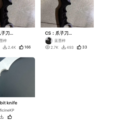
爪子刀
CS：爪子刀
mbit Knife）
（Karambit Knife）可
墨梓
蓝墨梓
多色
166

33
2.4K
2.7K
493


it knife
ficineKP
