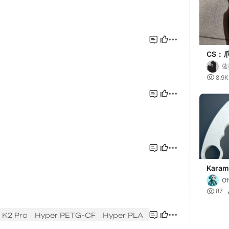
CS：
（Kara
蓝

8.9K
Karamb
Of

87