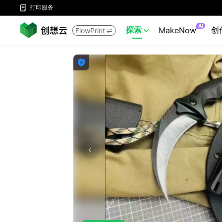
打印服务

AI
探索
创
MakeNow
FlowPrint


