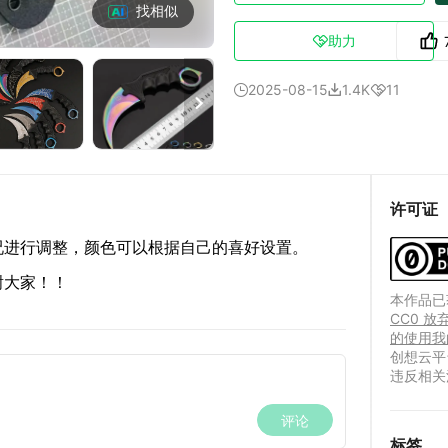
找相似
助力

2025-08-15
1.4K
11




许可证
况进行调整，颜色可以根据自己的喜好设置。
谢大家！！
本作品已获
CC0 
的使用我
创想云平
违反相关
标签