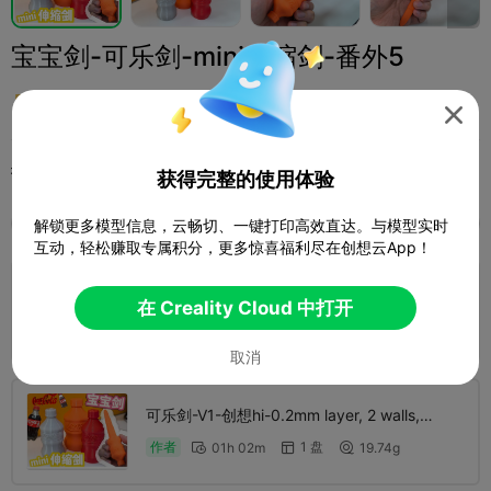
宝宝剑-可乐剑-mini伸缩剑-番外5
THISMOOOMENT

打印配置 (2)
添加
玩具与游戏
其他


获得完整的使用体验

解锁更多模型信息，云畅切、一键打印高效直达。与模型实时
全部
K2 Plus
K2 Pro
Ender-3 V3 Mega
K2
互动，轻松赚取专属积分，更多惊喜福利尽在创想云App！
可乐剑-V1-创想K2P-0.2mm layer, 2 walls,
在 Creality Cloud 中打开
15% infill
1 盘
作者
45m 19s
19.45g



取消
可乐剑-V1-创想hi-0.2mm layer, 2 walls,
15% infill
1 盘
作者
01h 02m
19.74g


