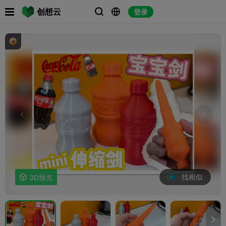

创想云
登录



找相似

3D预览
