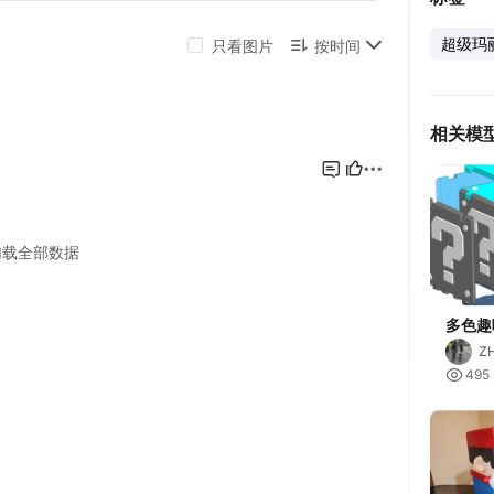
超级玛
相关模
多色趣
Z

495