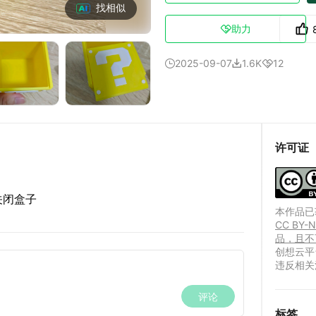
找相似
助力

2025-09-07
1.6K
12



许可证
关闭盒子
本作品已获
CC B
品，且不
创想云平
违反相关
标签