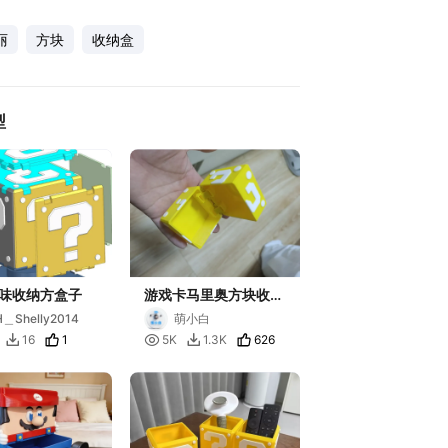
丽
方块
收纳盒
型
味收纳方盒子
游戏卡马里奥方块收纳
盒
H＿Shelly2014
萌小白
1

626
16
5K
1.3K

