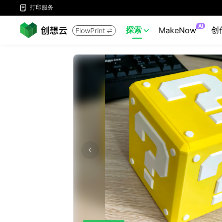
打印服务

AI
探索
创
MakeNow
FlowPrint

