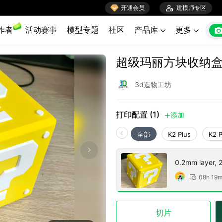

开通会员

建模师专区
作者
活动赛事
模型专题
社区
产品库
更多


超级玛丽方块收纳
3d造物工坊
打印配置 (1)
添加

全部
K2 Plus
K2 
0.2mm layer, 2 
08h 19

切片