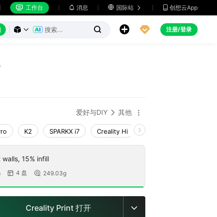
工作台
消息

国际站
创想云App







注册/登录



盒
爱好与DIY
其他


Pro
K2
SPARKX i7
Creality Hi
K1 Max 2025_CFS-C
walls, 15% infill
4 盘
m
249.03g


Creality Print 打开
