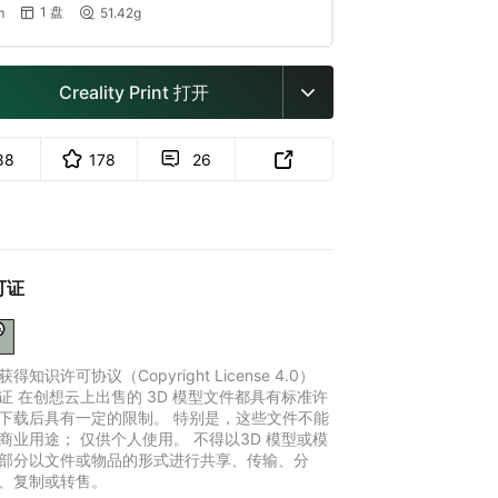
1 盘
m
51.42g


Creality Print 打开

88
178
26


可证
得知识许可协议（Copyright License 4.0）
证 在创想云上出售的 3D 模型文件都具有标准许
下载后具有一定的限制。 特别是，这些文件不能
商业用途； 仅供个人使用。 不得以3D 模型或模
部分以文件或物品的形式进行共享、传输、分
、复制或转售。