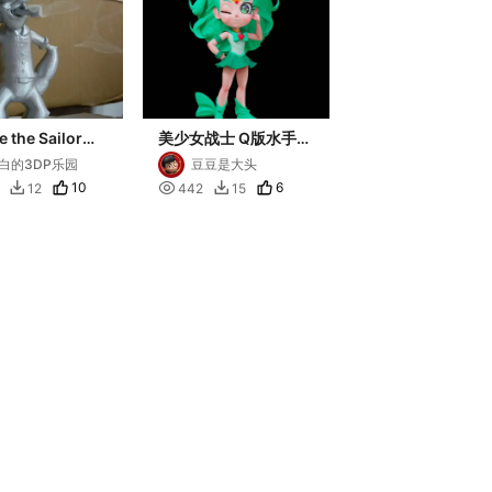
 the Sailor
美少女战士 Q版水手海
low Incense
王星 海王满
白的3DP乐园
豆豆是大头
10

6
12
442
15

