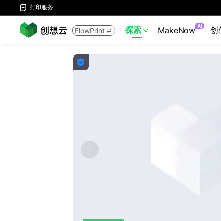
打印服务

AI
探索
创
MakeNow
FlowPrint


