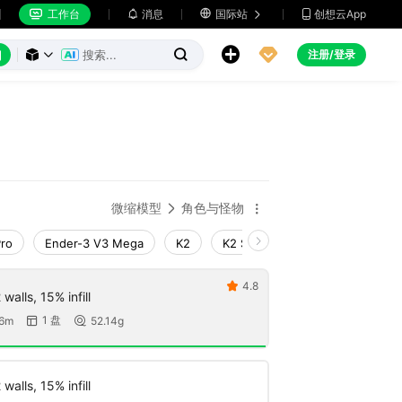
工作台
消息

国际站
创想云App







注册/登录



微缩模型
角色与怪物


Pro
Ender-3 V3 Mega
K2
K2 SE
SPARKX i7
Creal
4.8

walls, 15% infill
1 盘
06m
52.14g


walls, 15% infill