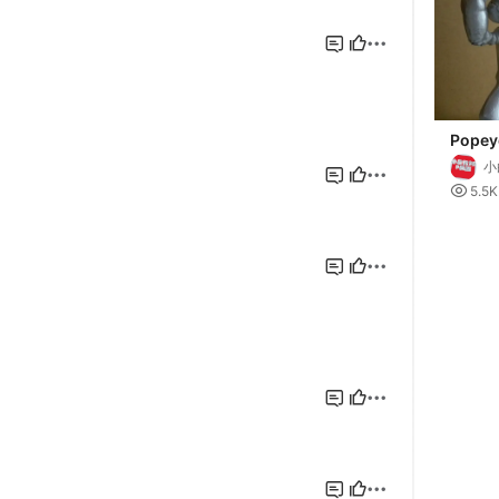
Popeye
Backf
小

5.5K