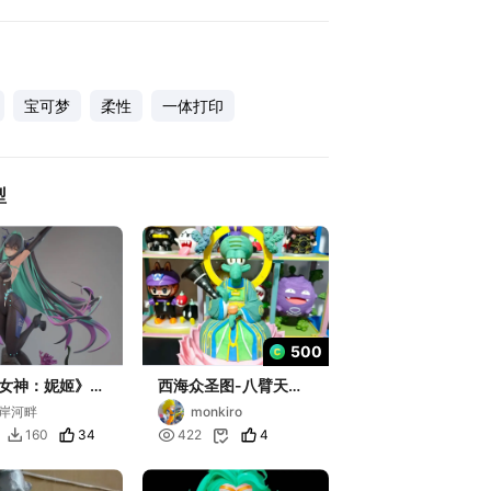
宝可梦
柔性
一体打印
型
500
女神：妮姬》小
西海众圣图-八臂天尊-
-赛莲
章鱼哥-比奇堡说妙法
岸河畔
monkiro
34

4
160
422

