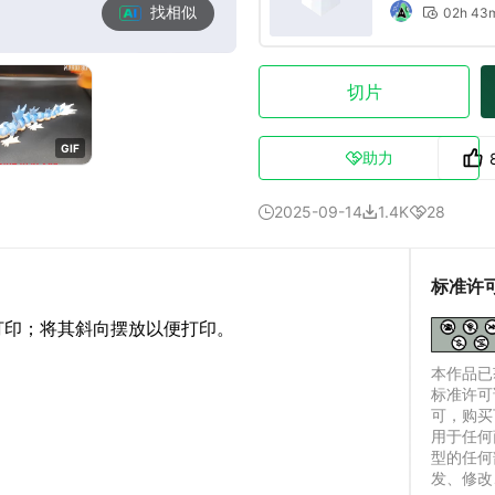
找相似
02h 43

切片
G
I
F
助力

2025-09-14
1.4K
28



标准许
打印；将其斜向摆放以便打印。
本作品已获
标准许可
可，购买
用于任何
型的任何
发、修改