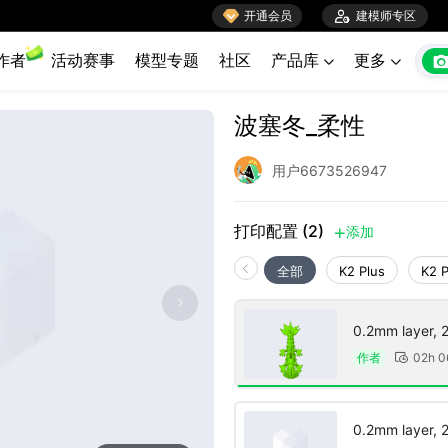

开通会员

建模师专区
作者
活动赛事
模型专题
社区
产品库
更多


波塞冬_柔性
用户6673526947
打印配置 (2)
添加

全部
K2 Plus
K2 
0.2mm layer, 2 
作者
02h 

0.2mm layer, 2 