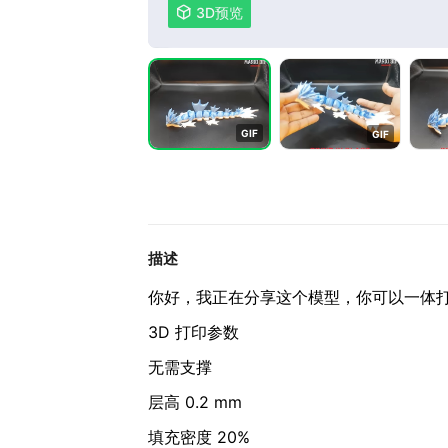

3D预览
G
I
F
G
I
F
描述
你好，我正在分享这个模型，你可以一体
3D 打印参数
无需支撑
层高 0.2 mm
填充密度 20%