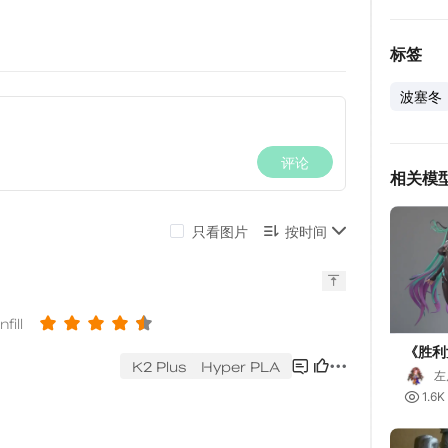
标签
波塞冬
相关模
《胜利
美人鱼
左

1.6K