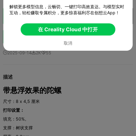
解锁更多模型信息，云畅切、一键打印高效直达。与模型实时
互动，轻松赚取专属积分，更多惊喜福利尽在创想云App！
切片
在 Creality Cloud 中打开

在 Creality Cloud 中打开
助力
315
428
52



取消
2025-09-14
2K
55



描述
带悬浮效果的陀螺
尺寸：8 x 4,5 厘米
打印设置：
填充：50%。
支撑：树状支撑