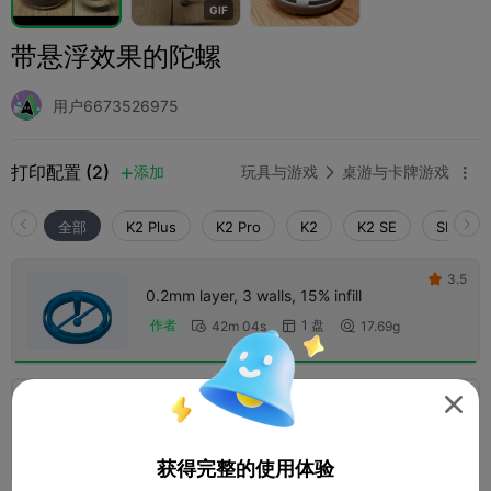
G
I
F
带悬浮效果的陀螺
用户6673526975
打印配置 (2)
添加
玩具与游戏
桌游与卡牌游戏



全部
K2 Plus
K2 Pro
K2
K2 SE
SPARKX 
3.5

0.2mm layer, 3 walls, 15% infill
1 盘
作者
42m 04s
17.69g




0.2mm layer, 2 walls, 15% infill
1 盘
02h 05m
29.66g



获得完整的使用体验