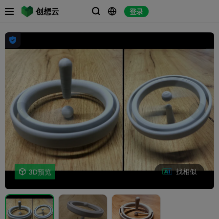

创想云
登录




找相似

3D预览