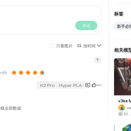
标签
新手必
相关模
v3ke 
需部件
va
打印参

32