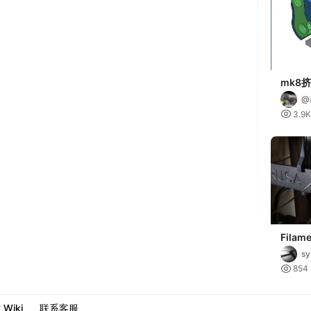
mk8
@

3.9K
Filame
Origin
sy
MK2

854
y Wiki
联系客服