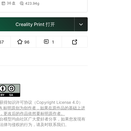
36 盘
423.94g


Creality Print 打开

67
96
1


得知识许可协议（Copyright License 4.0）
Y-SA 标明原创为创作者，如果在原作品的基础上进
，更改后的作品依然要标明原作者。
台模型均由社区广大爱好者分享，如果您发现有
法律与侵权的行为，请及时联系我们。