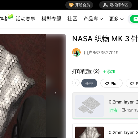

开通会员

建模师专区
作者
活动赛事
模型专题
社区
产品库
更多


NASA 织物 MK 3
用户6673527019
打印配置 (2)
添加

全部
K2 Plus
K2 
0.2mm layer, 2 
作者
12h 1

0.2mm layer, 2 