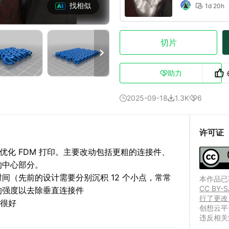
找相似
1d 20h

切片

助力

2025-09-18
1.3K
6



许可证
优化 FDM 打印。
主要改动包括更粗的连接件、
的中心部分。
间（先前的设计需要分别沉积 12 个小点，常常
本作品已获
CC B
的强度以去除垂直连接件
行了更改
都很好
创想云平
违反相关