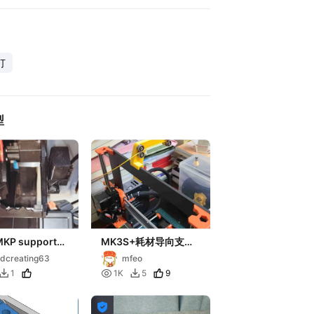
打
型
MKP support所
MK3S+耗材导向支架
 4盘(自己调整
（后入）
dcreating63
mfeo
数

9
1
1K
5


