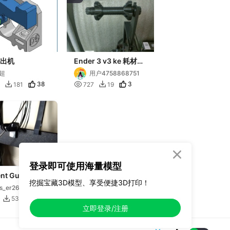
挤出机
Ender 3 v3 ke 耗材支
架
超
用户4758868751
38

3
181
727
19



登录即可使用海量模型
nt Guide for
挖掘宝藏3D模型、享受便捷3D打印！
al Prusa i3
s_er26
14
53

立即登录/注册