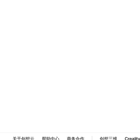
关于创想云
帮助中心
商务合作
创想三维
Crealit