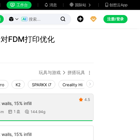
工作台
消息

国际站
创想云App







注册/登录



 针对FDM打印优化
玩具与游戏
拼搭玩具


Pro
K2
SPARKX i7
Creality Hi
Ender-3 V4
K1 Ma
4.5

walls, 15% infill
1 盘
3m
144.94g


walls, 15% infill