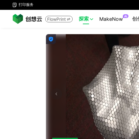
打印服务

AI
探索
创
MakeNow
FlowPrint


