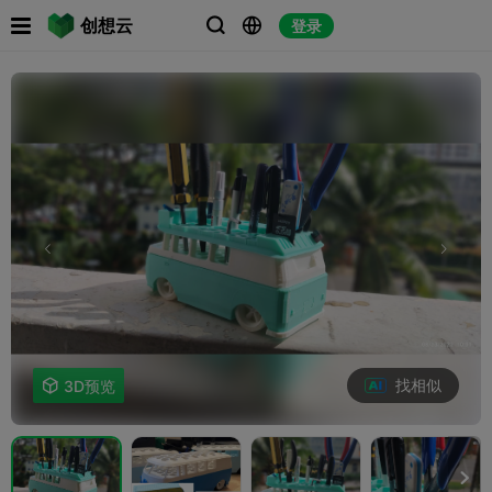

创想云
登录



找相似

3D预览
