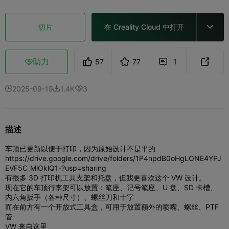
切片
在 Creality Cloud 中打开

助力
57
77
1



2025-09-19
1.4K
3



描述
车顶已更新以便于打印，因为原始设计不是平的
https://drive.google.com/drive/folders/1P4npdB0oHgLONE4YPJ
EVF5C_MlOklQ1-?usp=sharing
有很多 3D 打印机工具支架和托盘，但我更喜欢这个 VW 设计。
现在它的车顶行李架可以放置：笔座、记号笔座、U 盘、SD 卡槽、
内六角扳手（各种尺寸）、螺丝刀和十字
而在前方有一个开放式工具盒，可用于放置额外的喷嘴、螺丝、PTF
管
VW 来自这里