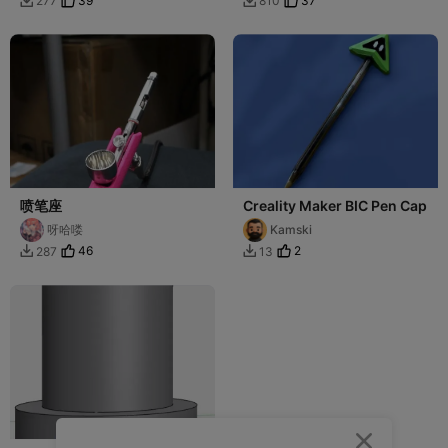
39
37
277
810


喷笔座
Creality Maker BIC Pen Cap
呀哈喽
Kamski
46
2
287
13


