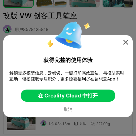
改版 VW 创客工具笔座
用户8578125818

打印配置 (2)
添加
3D打印机
3D打印机零件



获得完整的使用体验
全部
K2 Plus
K2 Pro
K2
K2 SE
SPARKX 
解锁更多模型信息，云畅切、一键打印高效直达。与模型实时
互动，轻松赚取专属积分，更多惊喜福利尽在创想云App！
0.2mm layer, 3 walls, 15% infill
1 盘
作者
07h 33m
251.18g



在 Creality Cloud 中打开
取消
0.2mm layer, 2 walls, 15% infill
5 盘
08h 13m
227.90g


