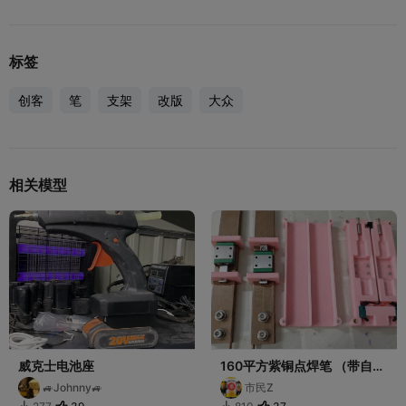
标签
创客
笔
支架
改版
大众
相关模型
威克士电池座
160平方紫铜点焊笔 （带自动
触发）
🚙Johnny🚙
市民Z