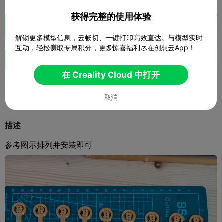
获得完整的使用体验
切片
在 Creality Cloud 中打开

解锁更多模型信息，云畅切、一键打印高效直达。与模型实时
互动，轻松赚取专属积分，更多惊喜福利尽在创想云App！
助力
620
754
11



在 Creality Cloud 中打开
2025-09-19
2.1K
42



取消
描述
参考图示排列并安装即可