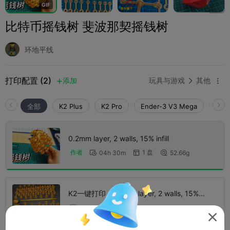
G
I
F
比特币摇钱树 斐波那契摇钱树
环地平线
打印配置 (2)
添加
玩具与游戏
其他



全部
K2 Plus
K2 Pro
Ender-3 V3 Mega
K2
0.2mm layer, 2 walls, 15% infill
1 盘
作者
04h 30m
52.66g



K2一键打印，0.2mm layer, 2 walls, 15%
infill
1 盘
03h 22m
58.13g



