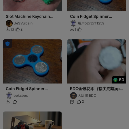
Slot Machine Keychain
Coin Fidget Spinner
Fidget Toy – Rotating
(Philippine 1 Peso coins)
UeSVulcain
用户5272711259
Cubes Lucky Char
2
13
1



50
Coin Fidget Spinner
EDC金银花币（指尖陀螺pp
(Philippine 1 Peso coins)
币二合一）
boksbox
大駺骐 EDC
3

