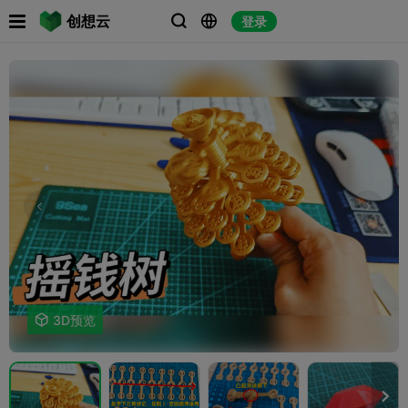

创想云
登录




3D预览
