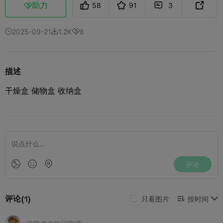
助力
58
91
3



2025-09-21
1.2K
8



描述
干燥盒 储物盒 收纳盒