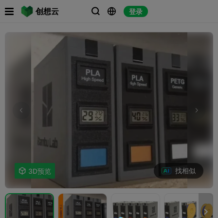

创想云
登录



找相似

3D预览
