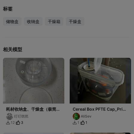
标签
储物盒
收纳盒
干燥箱
干燥盒
相关模型
耗材收纳盒、干燥盒（极简经
Cereal Box PFTE Cap_Print
济版）#线盘盒#耗材盒#储物
from container!
叮叮咣咣
AliSev
盒
3
1
12
1

