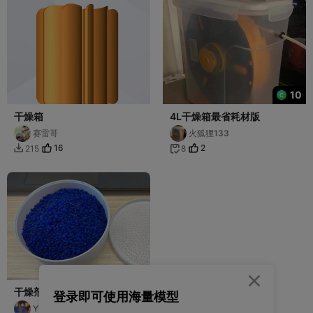
10
干燥箱
4L干燥箱最省耗材版
赛雷哥
火狐狸133
16
2
215
8



干燥剂盒子1.5mm孔 无需支
登录即可使用海量模型
撑 方形 圆形
YELLOWTAO