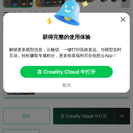
干燥盒 储物盒

此号作废26年7月1号全部模型将下架
获得完整的使用体验
打印配置 (1)
添加
3D打印机
3D打印机配件



解锁更多模型信息，云畅切、一键打印高效直达。与模型实时
互动，轻松赚取专属积分，更多惊喜福利尽在创想云App！
全部
K2 Plus
K2 Pro
K2
SPARKX i7
Crea
在 Creality Cloud 中打开
0.2mm layer, 2 walls, 15% infill
取消
10 盘
1d 16h
980.37g



切片
在 Creality Cloud 中打开
