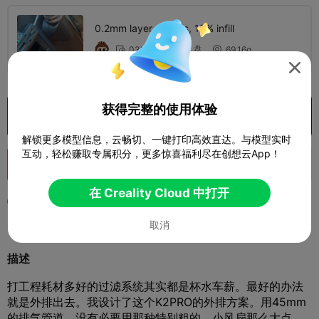
0.2mm layer, 2 walls, 15% infill
1 盘
03h 28m
69.16g




获得完整的使用体验
在 Creality Cloud 中打开

解锁更多模型信息，云畅切、一键打印高效直达。与模型实时
互动，轻松赚取专属积分，更多惊喜福利尽在创想云App！
助力
91
326
88



在 Creality Cloud 中打开
2025-11-03
702
46



取消
描述
打工程耗材多好的过滤系统其实都是杯水车薪。最好的办法
就是外排出去。我设计了这个K2PRO的外排方案。用45mm
的排气管道，没有必要用那种特别粗的。小风扇那么大点