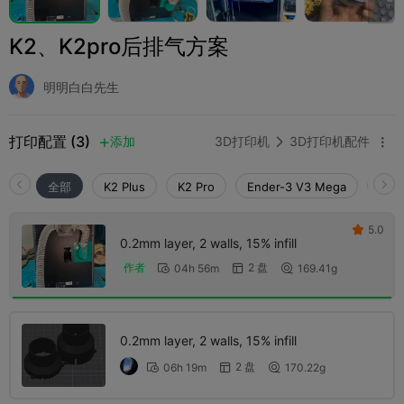
K2、K2pro后排气方案
明明白白先生
打印配置 (3)
添加
3D打印机
3D打印机配件



全部
K2 Plus
K2 Pro
Ender-3 V3 Mega
K2
5.0

0.2mm layer, 2 walls, 15% infill
2 盘
作者
04h 56m
169.41g



0.2mm layer, 2 walls, 15% infill
2 盘
06h 19m
170.22g


