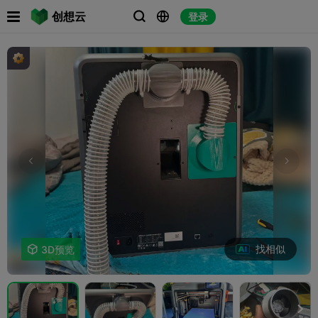

创想云
登录



找相似

3D预览
