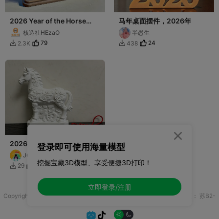
2026 Year of the Horse
马年桌面摆件，2026年
rotating decoration 2026
核造社HEzaO
半愚生
马年旋转摆件
79
24
2.3K
438



2026 马年大福马 立体
登录即可使用海量模型
JOJO09
挖掘宝藏3D模型、享受便捷3D打印！
3
29

立即登录/注册
Copyright © 2025 无锡控博科技有限公司 版权所有
增值电信业务许可证：
苏B2-
20251970

