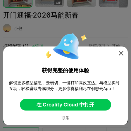
G
I
F
开门迎福·2026马韵新春
小包
打印配置 (1)
添加
微缩模型
其他




全部
K2 Plus
K2 Pro
Ender-3 V3 Mega
K2
获得完整的使用体验
0.16mm layer, 2 walls, 15% infill
解锁更多模型信息，云畅切、一键打印高效直达。与模型实时
6 盘
作者
10h 51m
234.92g



互动，轻松赚取专属积分，更多惊喜福利尽在创想云App！
在 Creality Cloud 中打开
在 Creality Cloud 中打开

取消