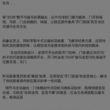
生肖，
将“2026”数字与骏马轮廓融合，以中式传统门楼为载体，门开则福
现、马跃，门合则藏韵、纳福，让静态摆件兼具“开门迎福”的互动仪
式感与生肖文化
的象征意义。同时萃取中式古建的花格窗、飞檐等经典元素，还原传
统民居的雅致韵味，让模型成为连接传统民俗与现代科技的载体。
互动式结构设计：采用可开合的双开门结构，门体通过3D打印
的卡扣式连接实现顺滑开合，开门时金色“2026”骏马造型与红底福字
完整呈现，关门
时花格窗遮挡形成“藏福”效果，完美契合“开门迎福”的创意核心，解决
了传统新春摆件静态展示的单一性问题。
细节与文化融合：门体雕刻中式回纹与缠枝花纹样，既增强视觉层
次感，又暗含“吉祥连绵、富贵不断”的寓意；红金主色调搭配古建木
色，精准还原