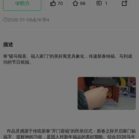
助力
70
96
1



2026-01-06
1K
4



描述
将“骏马报喜、福入家门”的美好寓意具象化，传递新春纳福、马到成
功的节日祝福。
作品灵感源于传统新春“开门迎福”的民俗仪式：新春之际开启家门贴
福字、迎财神的习俗，是国人对新年福运的美好期盼。结合2026马年