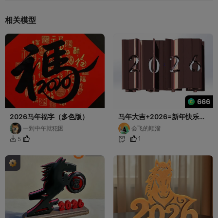
相关模型
666
2026马年福字（多色版）
马年大吉+2026=新年快乐
（新年摆件）
一到中午就犯困
会飞的顺溜
1
5

