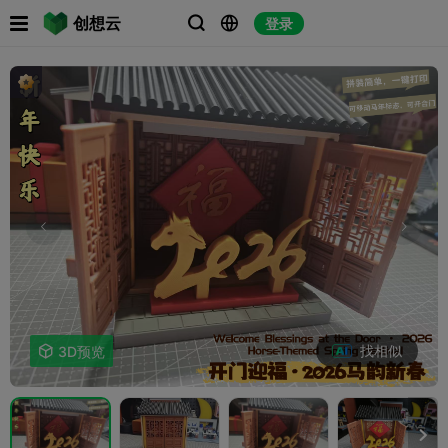

创想云
登录



找相似

3D预览
