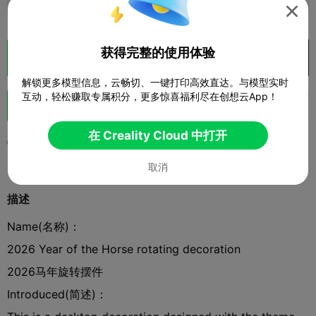

获得完整的使用体验
切片
在 Creality Cloud 中打开

解锁更多模型信息，云畅切、一键打印高效直达。与模型实时
互动，轻松赚取专属积分，更多惊喜福利尽在创想云App！
助力
79
91
11



在 Creality Cloud 中打开
2026-01-22
2.3K
24



取消
描述
Name(名称)：
2026 Year of the Horse rotating decoration
2026马年旋转摆件
Introduced(简述)：