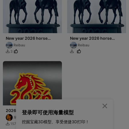
New year 2026 horse
New year 2026 horse
decor
decor
Reibau
Reibau
3



2026马年包挂
登录即可使用海量模型
尾料终结者
挖掘宝藏3D模型、享受便捷3D打印！
12
157
