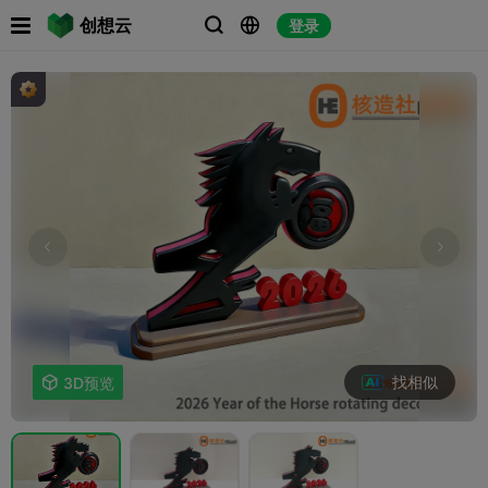

创想云
登录



找相似

3D预览