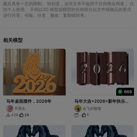
载后具有一定的限制。 特别是，这些文件不能用于任何商业用途； 仅
供个人使用。 不得以3D 模型或模型的任何部分以文件或物品的形式
进行共享、传输、分发、修改、复制或转售。
相关模型
666
马年桌面摆件，2026年
马年大吉+2026=新年快乐
（新年摆件）
半愚生
会飞的顺溜
24
1
438

