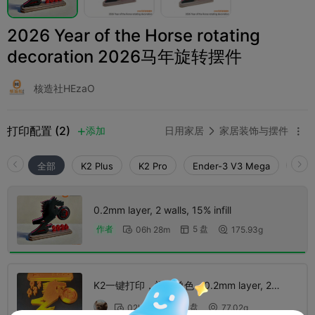
2026 Year of the Horse rotating
decoration 2026马年旋转摆件
核造社HEzaO
打印配置 (2)
添加
日用家居
家居装饰与摆件



全部
K2 Plus
K2 Pro
Ender-3 V3 Mega
K2
0.2mm layer, 2 walls, 15% infill
5 盘
作者
06h 28m
175.93g



K2一键打印，福字单色，0.2mm layer, 2
walls, 15% infill
1 盘
02h 19m
77.02g


