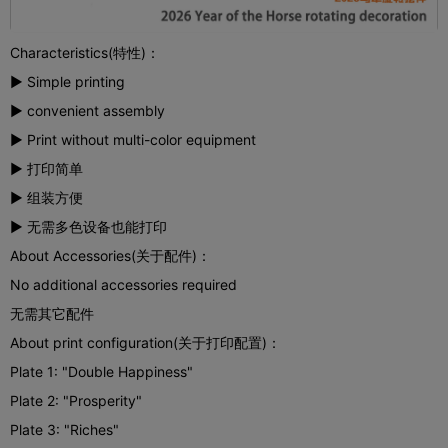
Characteristics(特性)：
▶ Simple printing
▶ convenient assembly
▶ Print without multi-color equipment
▶ 打印简单
▶ 组装方便
▶ 无需多色设备也能打印
About Accessories(关于配件)：
No additional accessories required
无需其它配件
About print configuration(关于打印配置)：
Plate 1: "Double Happiness"
Plate 2: "Prosperity"
Plate 3: "Riches"