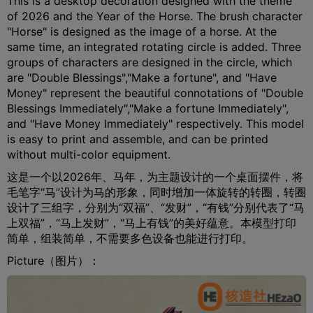
This is a desktop decoration designed with the theme
of 2026 and the Year of the Horse. The brush character
"Horse" is designed as the image of a horse. At the
same time, an integrated rotating circle is added. Three
groups of characters are designed in the circle, which
are "Double Blessings","Make a fortune", and "Have
Money" represent the beautiful connotations of "Double
Blessings Immediately","Make a fortune Immediately",
and "Have Money Immediately" respectively. This model
is easy to print and assemble, and can be printed
without multi-color equipment.
这是一个以2026年、马年，为主题设计的一个桌面摆件，将
毛笔字“马”设计为马的形象，同时增加一体旋转的转圈，转圈
设计了三组字，分别为“双福”、“发财”，“有钱”分别代表了“马
上双福”，“马上发财”，“马上有钱”的美好蕴意。本模型打印
简单，组装简单，不需要多色设备也能进行打印。
Picture（图片）：