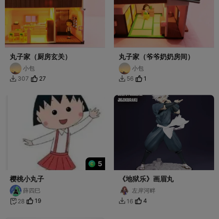
丸子家（厨房玄关）
丸子家（爷爷奶奶房间）
小包
小包
27
1
307
56


5
樱桃小丸子
《地狱乐》画眉丸
薛四巳
左岸河畔
19
4
28
16

