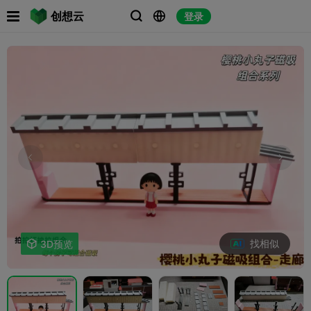

创想云
登录



找相似

3D预览