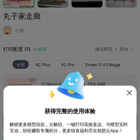
丸子家走廊
小包
打印配置 (1)
添加
微缩模型
其他



全部
K2 Plus
K2 Pro
Ender-3 V3 Mega
K2
0.16mm layer, 2 walls, 15% infill
5 盘
作者

04h 04m
86.11g



获得完整的使用体验
在 Creality Cloud 中打开

解锁更多模型信息，云畅切、一键打印高效直达。与模型实时
互动，轻松赚取专属积分，更多惊喜福利尽在创想云App！