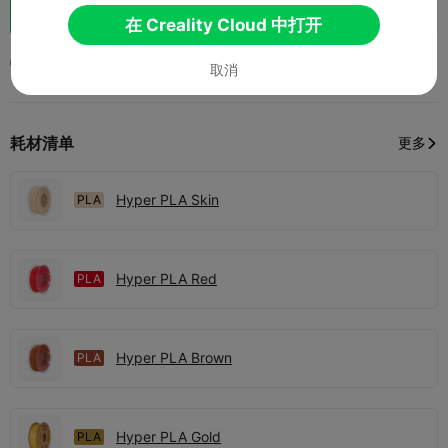
助力
73
63



在 Creality Cloud 中打开
2026-02-08
1.1K
9



取消
耗材清单
更多

Hyper PLA Skin
PLA
Hyper PLA Red
PLA
Hyper PLA Brown
PLA
Hyper PLA Gold
PLA