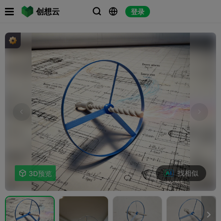

创想云
登录



找相似

3D预览
