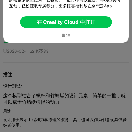
互动，轻松赚取专属积分，更多惊喜福利尽在创想云App！
在 Creality Cloud 中打开

在 Creality Cloud 中打开
助力
取消
88
253
31



2026-02-11
1K
33



描述
设计理念
这个模型结合了螺杆和竹蜻蜓的设计元素，简单的一推，就
可以赋予竹蜻蜓强悍的动力。
用途
设计用于展示工程和力学原理的教育工具，也可以作为创意玩具供爱
好者使用。