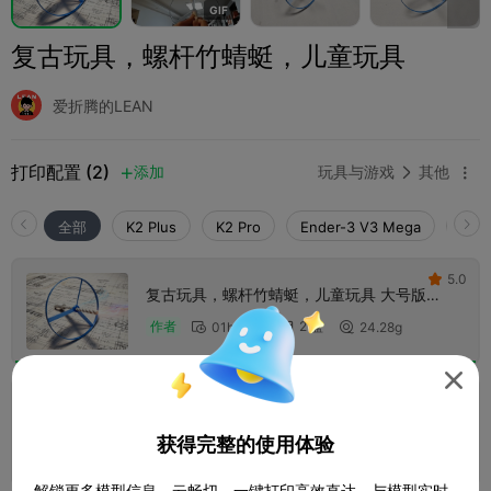
G
I
F
复古玩具，螺杆竹蜻蜓，儿童玩具
爱折腾的LEAN
打印配置 (2)
添加
玩具与游戏
其他



全部
K2 Plus
K2 Pro
Ender-3 V3 Mega
K2
5.0

复古玩具，螺杆竹蜻蜓，儿童玩具 大号版
17cm
2 盘
作者
01h 28m
24.28g




1.0

petg，2盘分色，0.2mm layer, 2 walls, 15%
infill
获得完整的使用体验
2 盘
01h 16m
22.71g



解锁更多模型信息，云畅切、一键打印高效直达。与模型实时