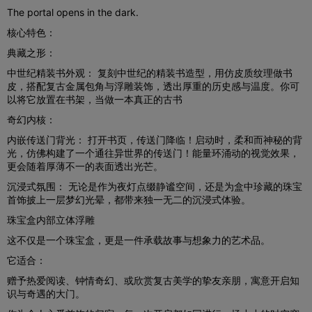
The portal opens in the dark.
核心特色：
典藏之形：
中世纪精装书外观： 复刻中世纪的精装书造型，用仿皮质纹理做书
皮，搭配复古金属包角与浮雕装饰，透出厚重的历史感与温度。你可
以将它放置在书架，当做一本真正的古书
奇幻内核：
内嵌传送门背光： 打开书页，传送门降临！启动时，柔和而神秘的背
光，仿佛构建了一个通往异世界的传送门！能量环涌动的视觉效果，
更会随着厚薄不一的表面透出光芒。
沉浸式氛围： 无论是作为夜灯点缀静谧空间，还是为盒中珍藏的珠宝
首饰披上一层梦幻光晕，都带来独一无二的沉浸式体验。
珠宝盒内部立体浮雕
这不仅是一个珠宝盒，更是一件承载故事与想象力的艺术品。
它适合：
赠予热爱阅读、钟情奇幻、或欣赏复古美学的挚友亲朋，寓意开启知
识与奇遇的大门。