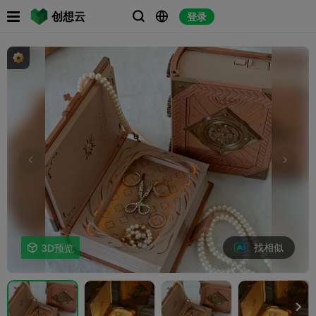

创想云
登录



找相似

3D预览
