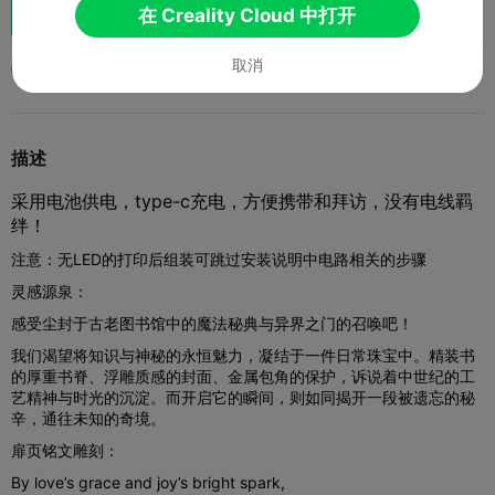
助力
176
241
1



在 Creality Cloud 中打开
取消
2026-02-28
1.3K
6



描述
采用电池供电，type-c充电，方便携带和拜访，没有电线羁
绊！
注意：无LED的打印后组装可跳过安装说明中电路相关的步骤
灵感源泉：
感受尘封于古老图书馆中的魔法秘典与异界之门的召唤吧！
我们渴望将知识与神秘的永恒魅力，凝结于一件日常珠宝中。精装书
的厚重书脊、浮雕质感的封面、金属包角的保护，诉说着中世纪的工
艺精神与时光的沉淀。而开启它的瞬间，则如同揭开一段被遗忘的秘
辛，通往未知的奇境。
扉页铭文雕刻：
By love’s grace and joy’s bright spark,