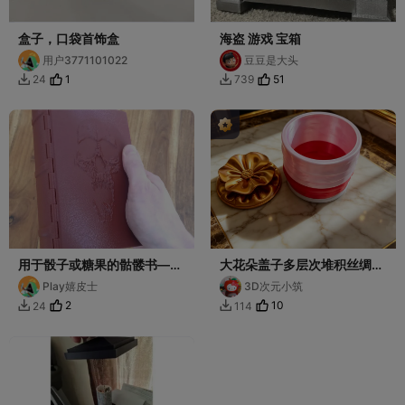
盒子，口袋首饰盒
海盗 游戏 宝箱
用户3771101022
豆豆是大头
1
51
24
739


用于骰子或糖果的骷髅书——
大花朵盖子多层次堆积丝绸质
卡扣式闭合，无需磁铁
感收纳盒 糖果罐子 杂物盒 奢
Play嬉皮士
3D次元小筑
华珠宝首饰盒
2
10
24
114

