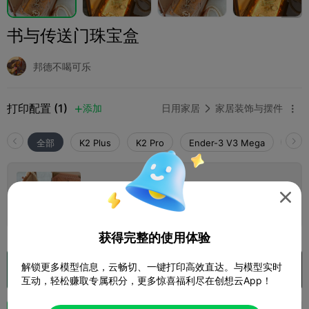
书与传送门珠宝盒
邦德不喝可乐
打印配置 (1)
添加
日用家居
家居装饰与摆件



全部
K2 Plus
K2 Pro
Ender-3 V3 Mega
K2
0.2mm layer, 2 walls, 15% infill

5 盘
作者
12h 13m
305.79g



获得完整的使用体验
解锁更多模型信息，云畅切、一键打印高效直达。与模型实时
在 Creality Cloud 中打开

互动，轻松赚取专属积分，更多惊喜福利尽在创想云App！