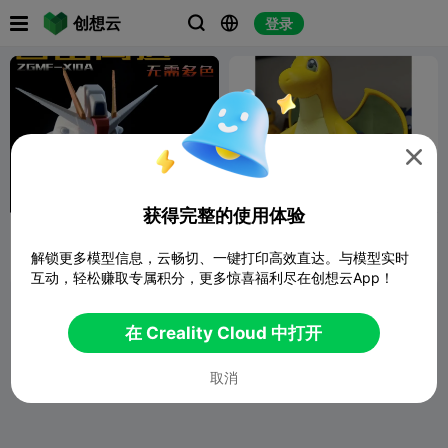

创想云
登录




获得完整的使用体验
自由高达头雕 分色分件
口袋妖怪 149快龙 25cm
解锁更多模型信息，云畅切、一键打印高效直达。与模型实时
黑方狼灭
35
亮仔
2
988
4


互动，轻松赚取专属积分，更多惊喜福利尽在创想云App！
在 Creality Cloud 中打开
取消