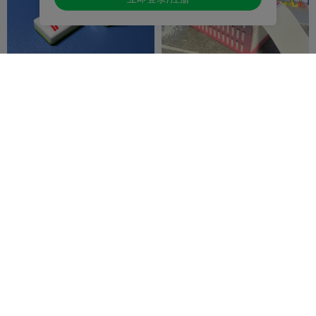
【城市联名文创集】四川省成
快递单收纳盒镂空创意收纳盒
都市麻将红中磁吸装饰品（仅
支持多色打印机）
太霓TINY
西瓜有点甜
2
12


浓情巧克力格子收纳盒
多用帆布袋花盆收纳
Sunny_Star
3
Sunny_Star
1
13
1

