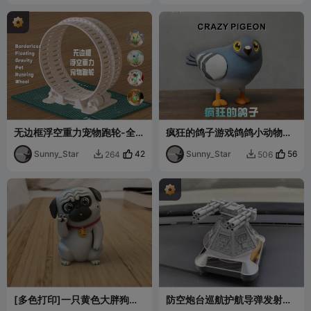
无边框浮空重力宠物跑轮-全
疯狂的鸽子游戏鸽鸽小动物高
3D打印版
颜值POP可爱模型摆件
Sunny_Star
42
Sunny_Star
56
264
506


[多色打印]一只黄色大胖狗比
防空炮台巡航护航导弹发射塔
耶开心高颜值POP可爱模型摆
创意玩具摆件