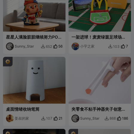
星星人满脸脏脏继续努力POP
一架进球！麦麦绿茵足球场手
可爱模型摆件
机支架
Sunny_Star
56
小宇之家
7
652
103


桌面情绪收纳笔筒
夹零食不粘手神器夹子创意家
居家具模型手办摆件
姜叔的家
21
Sunny_Star
186
107
868

