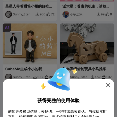
星星人带着甜筒小帽的好吃可
派大星：尊贵的机主，请放
爱模型摆件
手！
Sunny_Star
72
小宇之家
6
960
99



CubeMe生成小小的我
马年高级齿轮玩具小马推车摆
件机械手办模型
Sunny_Star
381
Sunny_Star
107
1.3K
1.5K



获得完整的使用体验
解锁更多模型信息，云畅切、一键打印高效直达。与模型实时
互动，轻松赚取专属积分，更多惊喜福利尽在创想云App！