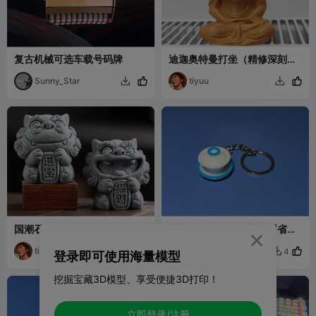
复古机械可选车载号码牌
迪迦奥特曼打坐（精修深刻
线）
Sunny_Star
tiyuu


国潮石狮子 招财进宝茶宠摆件
【城市联名文创集】四川省成
都市盖碗茶挂件（仅支持多色

tiyuu
打印机）
太霓TINY
3
4


登录即可使用海量模型
挖掘宝藏3D模型、享受便捷3D打印！
立即登录/注册