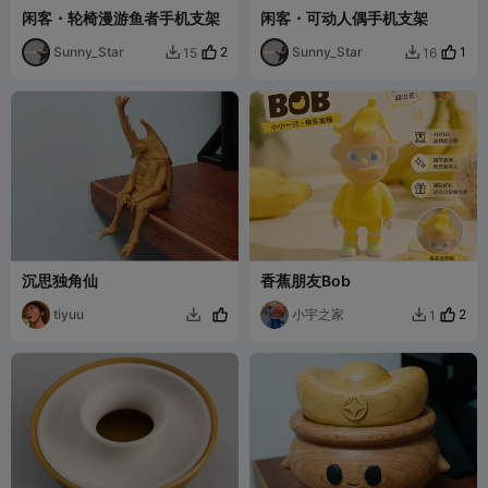
闲客・轮椅漫游鱼者手机支架
闲客・可动人偶手机支架
Sunny_Star
2
Sunny_Star
1
15
16


沉思独角仙
香蕉朋友Bob
tiyuu
小宇之家
2
1

