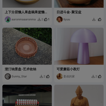
上下分层懒人果盘碗果篮懒人
日进斗金-聚宝盆
坚果碗
aaronmaaaronma
1
tiyuu
2


澄汀纳景盘-艺术收纳
可爱蘑菇小夜灯
Sunny_Star
姜叔的家
2
2

