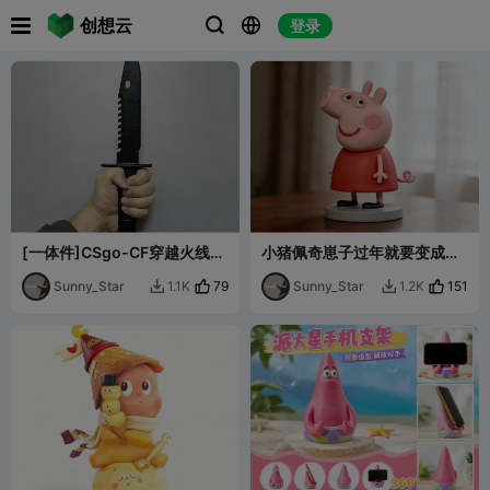

创想云
登录



[一体件]CSgo-CF穿越火线同
小猪佩奇崽子过年就要变成香
款M9军用匕首军刀模型玩具
肠腊肉高颜值POP可爱模型摆
手办摆件
Sunny_Star
79
件
Sunny_Star
151
1.1K
1.2K

