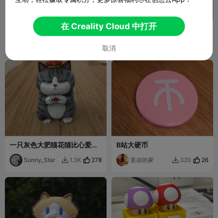
G
I
F
在 Creality Cloud 中打开
纸巾盒手机支架
一个不想坐下站岗的石墩
请叫我导演
3
Sunny_Star
271
75
1.1K


取消
一只灰色大肥猫花猫比心爱你
B站大硬币
高颜值POP可爱模型摆件
Sunny_Star
278
姜叔的家
26
1.3K
320

