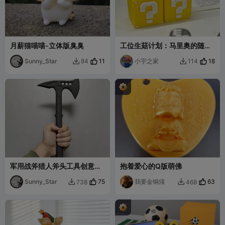
月薪猫喵喵-立体版臭臭
工位生菇计划：马里奥的随机
快乐补给
Sunny_Star
11
小宇之家
18
84
114


军用战斧猎人斧头工具创意战
抱着爱心的Q版萌佛
术玩具模型摆件CF穿越火线
Sunny_Star
75
我要金铜须
63
738
468

