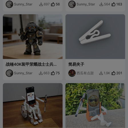
件
Sunny_Star
56
Sunny_Star
163
697
564


战锤40K装甲荣耀战士士兵
简易夹子
POP可爱模型摆件
Sunny_Star
75
西瓜有点甜
201
663
1.9K

