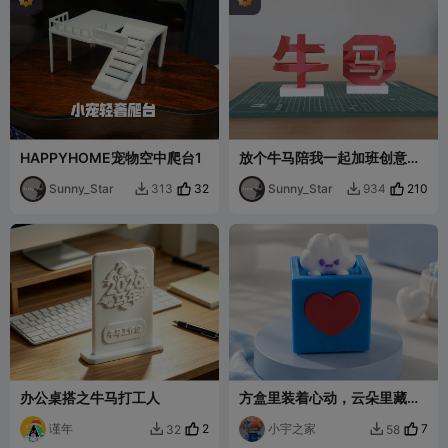
HAPPYHOME宠物空中爬台1
放个牛马陪我一起加班创意装
饰模型摆件
Sunny_Star
32
Sunny_Star
210
313
934


办公桌搭之牛马打工人
方盒里装着心动，云朵里藏着
温柔
谨年
2
小宇之家
7
32
58

