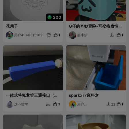
200
花扇子
Q仔的奇妙冒险-可变换表情的
Q仔收纳&垃圾桶。
用户4946315162
1
廖小伊
1


一体式特氟龙管三通接口（无
sparkx i7废料盒
需气动接头和螺丝的简洁版）
这不瞌学
3
用户
1
23


2355750084