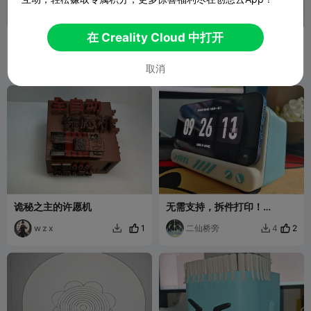
在 Creality Cloud 中打开
多功能小抽屉
镂空桌面收纳筐收纳盒
穹宇工作室
3
西瓜有点甜
157
368
1.8K


取消
（qy）
诡秘之主的许愿机
无需支持，拆件打印！
SPARKX复古手机支架~新手
w z x
1
必备。
二仙桥旁
2
4

