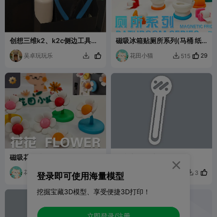
创想三维k2、k2c侧边工具栏
磁吸冰箱贴厕所系列(马桶 纸
（立着打，挂钩处需开支撑）
巾)
吴卓玩玩乐
花田小猫
29
515


磁吸花朵冰箱贴
创意书签设计智ji智己

花田小猫
21
西瓜有点甜
424
3


登录即可使用海量模型
挖掘宝藏3D模型、享受便捷3D打印！
立即登录/注册