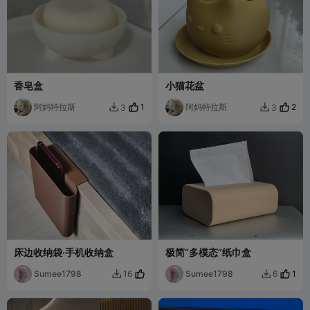
香皂盒
小猫花盆
阿妈特拉斯
1
阿妈特拉斯
2
3
3


床边收纳袋·手机收纳盒
极简“多模态”纸巾盒
Sumee1798
Sumee1798
1
16
6

