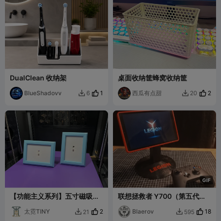
DualClean 收纳架
桌面收纳筐蜂窝收纳筐
BlueShadovv
1
西瓜有点甜
2
6
20


G
I
F
【功能主义系列】五寸磁吸横
联想拯救者 Y700（第五代）
竖两用照片摆台相框（适配
通用 VESA 模块化安装系统
MagicRelief版画厚度）
太霓TINY
2
Blaerov
18
21
595

