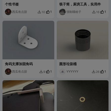
个性书签
筷子筒，厨房工具，实用件
西瓜有点甜
1
强制哦啥子
1
10
16


角码支撑加固角码
圆形垃圾桶
西瓜有点甜
1
YYYYYY
1
9
26

