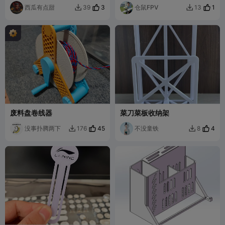
西瓜有点甜
3
仓鼠FPV
1
39
13


废料盘卷线器
菜刀菜板收纳架
没事扑腾两下
45
不没童铁
4
176
8

