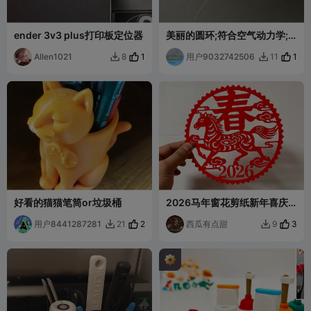
ender 3v3 plus打印板定位器
美丽的圆环;符合空气动力学;
手抛飞行器;戒指;小摆件
Allen1021
1
用户9032742506
1
8
11


好看的猫猫笔筒or垃圾桶
2026马年窗花剪纸新年喜庆
装饰
用户8441287281
2
西瓜有点甜
3
21
9

