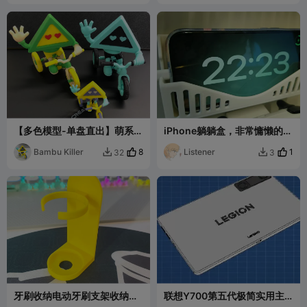
【多色模型-单盘直出】萌系创
iPhone躺躺盒，非常慵懒的小
想三维品牌IP吉祥物
盒子可以让你的手机在里面睡
Bambu Killer
8
大觉
Listener
1
32
3


牙刷收纳电动牙刷支架收纳盒
联想Y700第五代极简实用主
家居日用模型实用支架
义保护壳