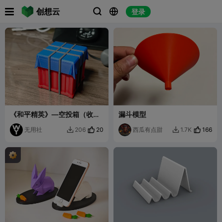

创想云
登录



《和平精英》—空投箱（收纳
漏斗模型
盒）
无用社
20
西瓜有点甜
166
206
1.7K

