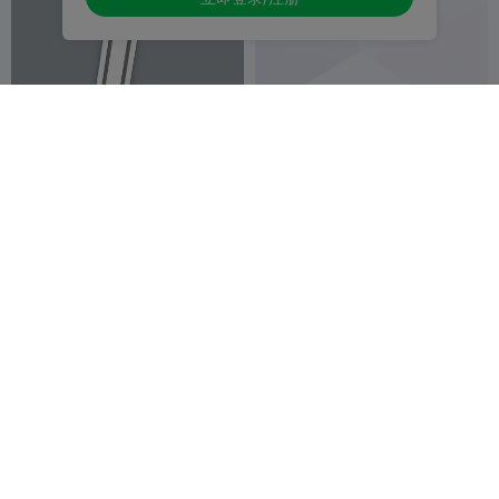
创意书签设计小peng鹏
创意书签xin shi li新势力车标
设计蔚来
西瓜有点甜
1
西瓜有点甜
4
4


颜料收纳
Rabbit【兔子冰箱贴】
WdxxdW
Jiyan Studio-
1
1
3

