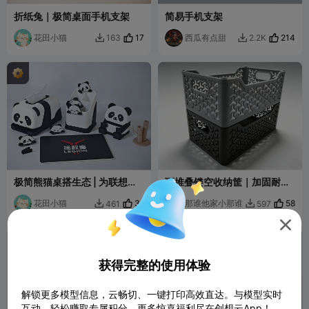
折纸兔｜极简桌面手机支架
简易手机支架
花田小猫
17
西瓜有点甜
214
163
2.2K


极简熊猫桌搭生态 | 为联想拯
可堆叠镂空收纳筐｜加固耐用
救者 Y900 打造
桌面收纳神器
花田小猫
31
那谁他家小那谁
58
461
597



获得完整的使用体验
解锁更多模型信息，云畅切、一键打印高效直达。与模型实时
互动，轻松赚取专属积分，更多惊喜福利尽在创想云App！