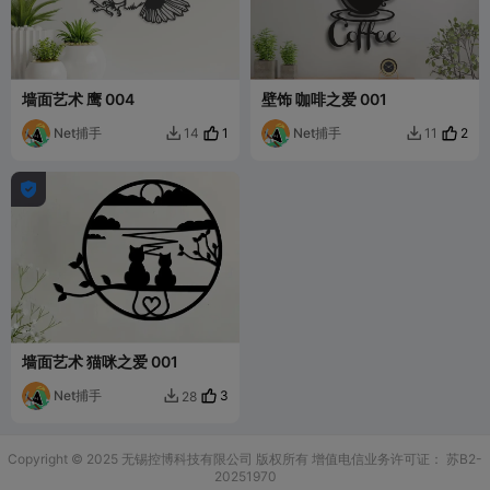
墙面艺术 鹰 004
壁饰 咖啡之爱 001
Net捕手
1
Net捕手
2
14
11



墙面艺术 猫咪之爱 001
Net捕手
3
28

Copyright © 2025 无锡控博科技有限公司 版权所有
增值电信业务许可证：
苏B2-
20251970