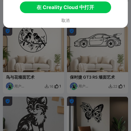
三通鲁班锁
【多色模型-单盘直出】萌系创
在 Creality Cloud 中打开
想三维品牌IP吉祥物
攀枝花吴爽
Bambu Killer
8
32


取消


鸟与花墙面艺术
保时捷 GT3 RS 墙面艺术
用户
1
用户
1
16
22


6673526936
6673526936

