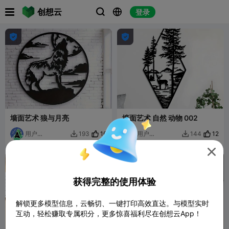

创想云
登录





墙面艺术 狼与月亮
墙面艺术 自然 动物 002
用户
16
用户
12
193
144


6673526936
6673526936

获得完整的使用体验
解锁更多模型信息，云畅切、一键打印高效直达。与模型实时
互动，轻松赚取专属积分，更多惊喜福利尽在创想云App！