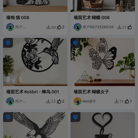
墙饰 猫 008
墙面艺术 蝴蝶 008
用户
2
用户6673526936
68
21


6673526936


墙面艺术 Kolibri - 蜂鸟 001
墙面艺术 蝴蝶女子
用户
2
Net捕手
1
23
15


6673526936

